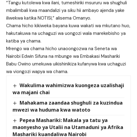
“Tangu kutolewa kwa ilani, tumeshiriki msururu wa shughuli
mbalimbali kwa maandalizi ya siku hii ambayo ajenda yake
iliwekwa katika NOTISI,” alisema Omanyo.
Chama hicho kikiweka bayana kuwa wakati wa mkutano huo,
hakutakuwa na uchaguzi wa uongozi wala marekebisho ya
katiba ya chama.
Mrengo wa chama hicho unaoongozwa na Seneta wa
Nairobi Edwin Sifuna na mbunge wa Embakasi Mashariki
Babu Owino umekuwa uikishinikiza kufanywa kwa uchaguzi
wa viongozi wapya wa chama.
Wakulima wahimizwa kuongeza uzalishaji
wa majani chai
Mahakama zaandaa shughuli za kuzindua
mwezi wa huduma kwa watoto
Pepea Mashariki: Makala ya tatu ya
maonyesho ya Utalii na Utamaduni ya Afrika
Mashariki kuandaliwa Nairobi