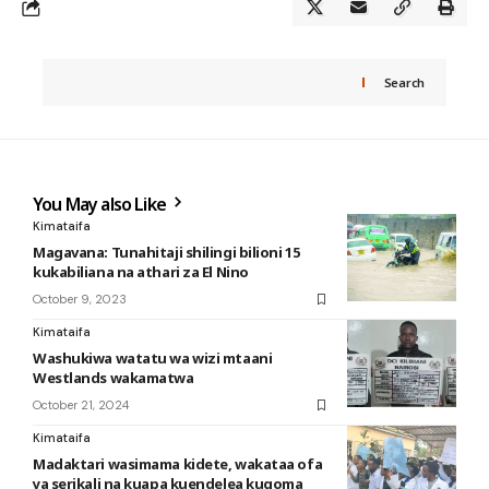
Search
You May also Like
Kimataifa
Magavana: Tunahitaji shilingi bilioni 15
kukabiliana na athari za El Nino
October 9, 2023
Kimataifa
Washukiwa watatu wa wizi mtaani
Westlands wakamatwa
October 21, 2024
Kimataifa
Madaktari wasimama kidete, wakataa ofa
ya serikali na kuapa kuendelea kugoma