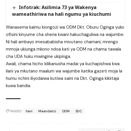
Infotrak: Asilimia 73 ya Wakenya
wameathiriwa na hali ngumu ya kiuchumi
Wanasema kaimu kiongozi wa ODM Dkt. Oburu Oginga yuko
ofisini kinyume cha sheria kwani hakuchaguliwa na wajumbe.
Ni hali ambayo imesababisha mivutano chamani, mrengo
mmoja ukiunga mkono ndoa kati ya ODM na chama tawala
cha UDA huku mwingine ukipinga.
Awali, chama hicho kilikanusha madai ya kuchapishwa kwa
ilani ya mkutano maalum wa wajumbe katika gazeti moja la
humu nchini iliyodaiwa kutiwa saini na Dkt. Oginga kikiitaja
kuwa bandia.
TAGGED:
Ilani
Maandalizi
ODM
SDC