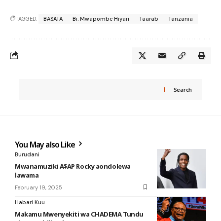
TAGGED:
BASATA
Bi. Mwapombe Hiyari
Taarab
Tanzania
Search
You May also Like
Burudani
Mwanamuziki A$AP Rocky aondolewa
lawama
February 19, 2025
Habari Kuu
Makamu Mwenyekiti wa CHADEMA Tundu