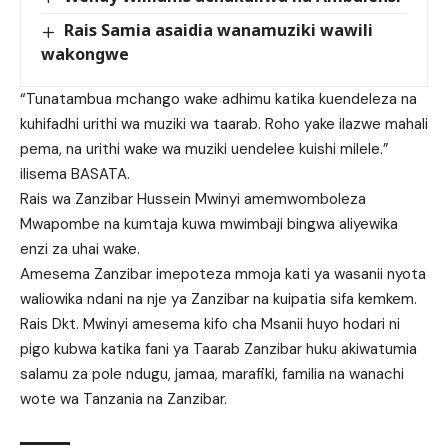
Rais Samia asaidia wanamuziki wawili
wakongwe
“Tunatambua mchango wake adhimu katika kuendeleza na
kuhifadhi urithi wa muziki wa taarab. Roho yake ilazwe mahali
pema, na urithi wake wa muziki uendelee kuishi milele.”
ilisema BASATA.
Rais wa Zanzibar Hussein Mwinyi amemwomboleza
Mwapombe na kumtaja kuwa mwimbaji bingwa aliyewika
enzi za uhai wake.
Amesema Zanzibar imepoteza mmoja kati ya wasanii nyota
waliowika ndani na nje ya Zanzibar na kuipatia sifa kemkem.
Rais Dkt. Mwinyi amesema kifo cha Msanii huyo hodari ni
pigo kubwa katika fani ya Taarab Zanzibar huku akiwatumia
salamu za pole ndugu, jamaa, marafiki, familia na wanachi
wote wa Tanzania na Zanzibar.