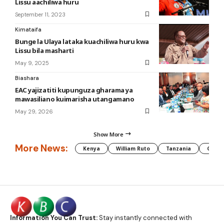
Lissu aachiliwa huru
September 11, 2023
Kimataifa
Bunge la Ulaya lataka kuachiliwa huru kwa
Lissu bila masharti
May 9, 2025
Biashara
EAC yajizatiti kupunguza gharama ya
mawasiliano kuimarisha utangamano
May 29, 2026
Show More
More News:
Kenya
William Ruto
Tanzania
CAF
Information You Can Trust:
Stay instantly connected with