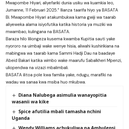
Mwapombe Hiyari, aliyefariki dunia usiku wa kuamkia leo,
Jumanne, 11 Februari 2025.” Ilianza taarifa hiyo ya BASATA
Bi. Mwapombe Hiyari atakumbukwa kama gwiji wa taarab
aliyeweka alama isiyofutika katika historia ya muziki wa
mwambao, kulingana na BASATA.
Baraza hilo liliongeza kusema kwamba Kupitia sauti yake
nyororo na uimbaji wake wenye hisia, aliwahi kushirikiana na
mabingwa wa taarab kama Sammi Hadji Dau na baadaye
Abeid Bakari katika wimbo wake maarufu Sabalkheri Mpenzi,
uliopendwa na vizazi mbalimbali.
BASATA ilitoa pole kwa familia yake, ndugu, marafiki na
wadau wa sanaa kwa msiba huo mkubwa.
Diana Nalubega asimulia wanayopitia
wasanii wa kike
Spice afutilia mbali tamasha nchini
Uganda
Wendy Williams achukuliwa na Ambulensi