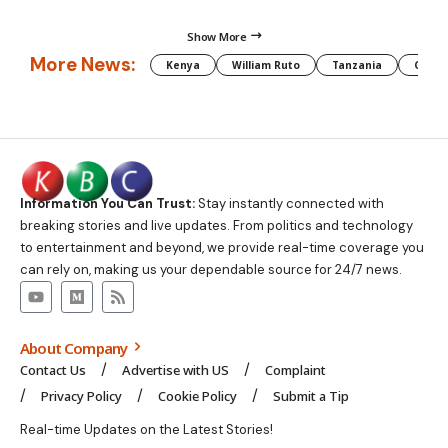
Show More
More News:
Kenya
William Ruto
Tanzania
CAF
Information You Can Trust:
Stay instantly connected with
breaking stories and live updates. From politics and technology
to entertainment and beyond, we provide real-time coverage you
can rely on, making us your dependable source for 24/7 news.
About Company
Contact Us
Advertise with US
Complaint
Privacy Policy
Cookie Policy
Submit a Tip
Real-time Updates on the Latest Stories!