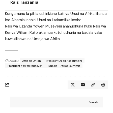
Rais Tanzania
Kongamano la pili la ushirikiano kati ya Urusi na Afrika lilianza
leo Alhamisi nchini Urusi na litakamilika kesho.
Rais wa Uganda Yoweri Museveni anahudhuria huku Rais wa
Kenya William Ruto akiamua kutohudhuria na badala yake
kuwakilishwa na Umoja wa Afrika.
TAGGED:
African Union
President Azali Assoumani
President Yoweri Museveni
Russia - Africa summit
Search