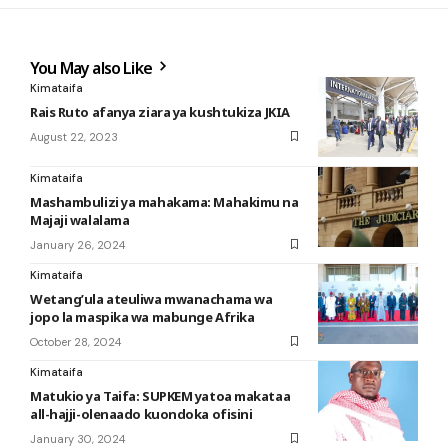
You May also Like
Kimataifa
Rais Ruto afanya ziara ya kushtukiza JKIA
August 22, 2023
Kimataifa
Mashambulizi ya mahakama: Mahakimu na
Majaji walalama
January 26, 2024
Kimataifa
Wetang’ula ateuliwa mwanachama wa
jopo la maspika wa mabunge Afrika
October 28, 2024
Kimataifa
Matukio ya Taifa: SUPKEM yatoa makataa
all-hajji-olenaado kuondoka ofisini
January 30, 2024