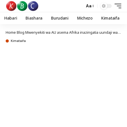
Aa
Habari
Biashara
Burudani
Michezo
Kimataifa
Home
Blog
Mwenyekiti wa AU asema Afrika inazingatia uundaji wa nafasi za ajira
Kimataifa