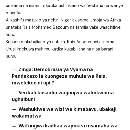
usalama na inaamini katika ushirikiano wa heshima na wenye
manufaa.
Alikashifu matukio ya nchini Niger akisema Umoja wa Afrika
unataka Rais Mohamed Bazoum na familia yake waachiliwe
huru.
Kuhusu makubaliano ya nafaka, Rais Assoumani alisema
Urusi imekuwa muhimu katika kukabiliana na njaa barani
humu.
Zinga: Demokrasia ya Vyama na
Pendekezo la kuongeza muhula wa Rais ,
mwelekeo ni upi ?
Serikali kusaidia wagonjwa waliokwama
ughaibuni
Washukiwa wa wizi wa kimabavu, ubakaji
wakamatwa
Wafungwa kadhaa wapokea msamaha wa