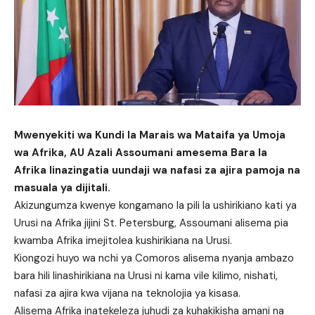
Mwenyekiti wa Kundi la Marais wa Mataifa ya Umoja
wa Afrika, AU Azali Assoumani amesema Bara la
Afrika linazingatia uundaji wa nafasi za ajira pamoja na
masuala ya dijitali.
Akizungumza kwenye kongamano la pili la ushirikiano kati ya
Urusi na Afrika jijini St. Petersburg, Assoumani alisema pia
kwamba Afrika imejitolea kushirikiana na Urusi.
Kiongozi huyo wa nchi ya Comoros alisema nyanja ambazo
bara hili linashirikiana na Urusi ni kama vile kilimo, nishati,
nafasi za ajira kwa vijana na teknolojia ya kisasa.
Alisema Afrika inatekeleza juhudi za kuhakikisha amani na