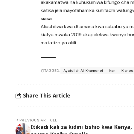
akakamatwa na kuhukumiwa kifungo cha mi
katika jela inayofahamika kuhifadhi wafun
siasa.
Aliachiliwa kwa dhamana kwa sababu ya m
kiafya mwaka 2019 akapelekwa kwenye hos
matatizo ya akili.
TAGGED:
Ayatollah Ali Khamenei
Iran
Kianoo
Share This Article
PREVIOUS ARTICLE
Itikadi kali za kidini tishio kwa Kenya,