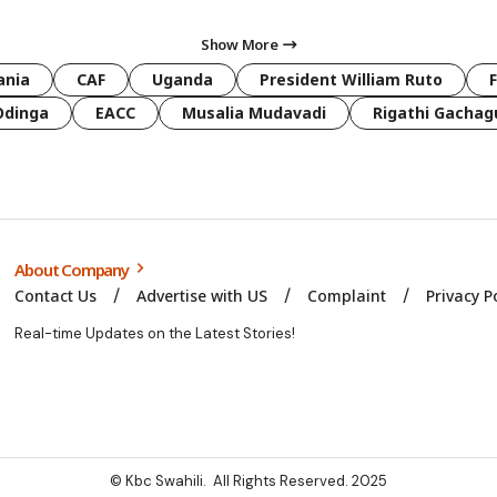
Show More
ania
CAF
Uganda
President William Ruto
Odinga
EACC
Musalia Mudavadi
Rigathi Gachag
About Company
Contact Us
Advertise with US
Complaint
Privacy P
Real-time Updates on the Latest Stories!
© Kbc Swahili. All Rights Reserved. 2025