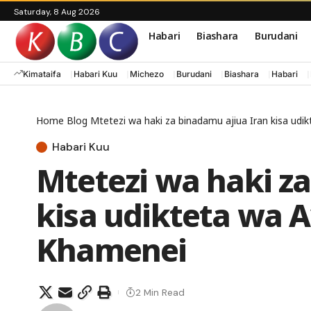
Saturday, 8 Aug 2026
Habari
Biashara
Burudani
Kimataifa
Habari Kuu
Michezo
Burudani
Biashara
Habari
Home
Blog
Mtetezi wa haki za binadamu ajiua Iran kisa udi
Habari Kuu
Mtetezi wa haki z
kisa udikteta wa A
Khamenei
2 Min Read