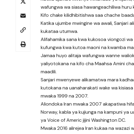
wafungwa wa siasa hawangeachiliwa huru kuf
Kifo chake kilidhibitishwa saa chache baa
Katika ujumbe mwingine wa awali, Sanjari 
kukataa utumwa.
Alifahamika sana kwa kukosoa viongozi wa
kufungwa kwa kutoa maoni na kwamba maand
Jamaa huyo alitaja wafungwa wanne wali
yaliyotokana na kifo cha Maahsa Amini ch
maadili.
Sanjari mwenyewe alikamatwa mara kadha
kutokana na uanaharakati wake wa kisiasa 
mwaka 1999 na 2007.
Aliondoka Iran mwaka 2007 akapatiwa hif
Norway, kabla ya kujiunga na kampuni ya 
ya Voice of Americ jijini Washington DC.
Mwaka 2016 alirejea Iran kukaa na wazazi 