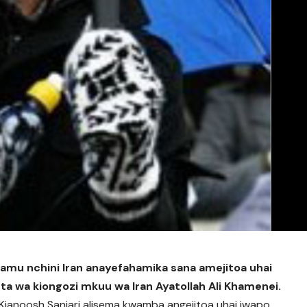
amu nchini Iran anayefahamika sana amejitoa uhai
teta wa kiongozi mkuu wa Iran Ayatollah Ali Khamenei.
 Kianoosh Sanjari alisema kwamba angejitoa uhai iwapo