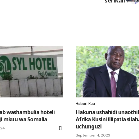
serikali
Habari Kuu
ab washambulia hoteli
Hakuna ushahidi unaothib
ji mkuu wa Somalia
Afrika Kusini iliipatia silah
uchunguzi
024
September 4, 2023