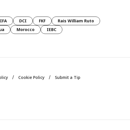
FIFA
DCI
FKF
Rais William Ruto
ua
Morocco
IEBC
olicy
Cookie Policy
Submit a Tip