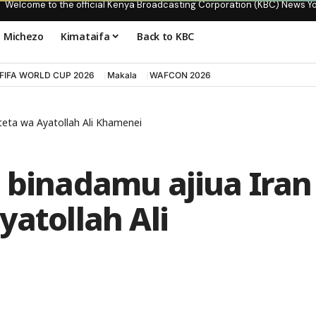
Welcome to the official Kenya Broadcasting Corporation (KBC) News Y
Michezo
Kimataifa
Back to KBC
FIFA WORLD CUP 2026
Makala
WAFCON 2026
kteta wa Ayatollah Ali Khamenei
a binadamu ajiua Iran
yatollah Ali