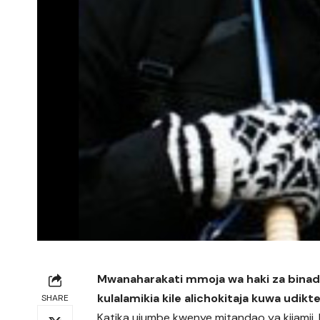
Mwanaharakati mmoja wa haki za binad
kulalamikia kile alichokitaja kuwa udik
SHARE
Katika ujumbe kwenye mitandao ya kijamii,