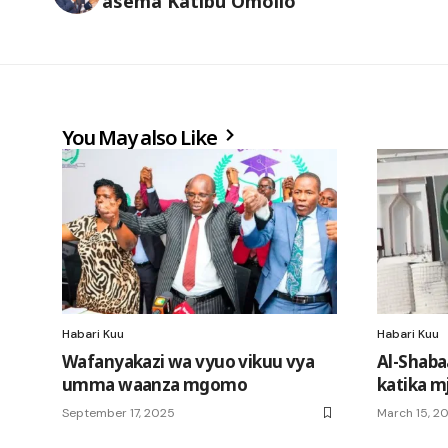
asema Katibu Omollo
You May also Like
Habari Kuu
Habari Kuu
Wafanyakazi wa vyuo vikuu vya
Al-Shaba
umma waanza mgomo
katika m
September 17, 2025
March 15, 2