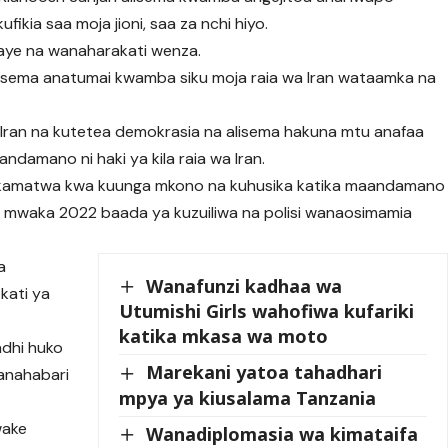
ikia saa moja jioni, saa za nchi hiyo.
daye na wanaharakati wenza.
alisema anatumai kwamba siku moja raia wa Iran wataamka na
 Iran na kutetea demokrasia na alisema hakuna mtu anafaa
amano ni haki ya kila raia wa Iran.
okamatwa kwa kuunga mkono na kuhusika katika maandamano
a mwaka 2022 baada ya kuzuiliwa na polisi wanaosimamia
a
Wanafunzi kadhaa wa
kati ya
Utumishi Girls wahofiwa kufariki
katika mkasa wa moto
adhi huko
Marekani yatoa tahadhari
uanahabari
mpya ya kiusalama Tanzania
wake
Wanadiplomasia wa kimataifa