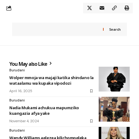
Search
You May also Like
Burudani
Wolper mmoja wa majaji katika shindano la
wataalamu wa kupaka vipodozi
April 16, 2025
Burudani
Nadia Mukami achukua mapumziko
kuangazia afya yake
November 4, 2024
Burudani
Wendy Williams aelezea kilichompeleka