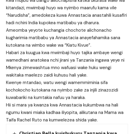
Kwa mujibu wa bango alilochapisha katika ukurasa wake wa
kitandazi, mwimbaji huyo wa nyimbo maarufu kama vile
“Narudisha”, amedokeza kuwa Annastacia anastahili kusafiri
hadi nchini India kupokea matibabu ya dharura.
Ameomba yeyote kuchangia chochote alichonacho
kugharimia matibabu ya Annastacia anayefahamika sana
kutokana na wimbo wake wa “Kiatu Kivue”.
Habari za kuugua kwa mwimbaji huyo tajika ambaye wengi
wamedhani anatokea nchi jirani ya Tanzania ingawa yeye ni
Mkenya zimewashtua mno wafuasi wake huku wengi
wakitaka maelezo zaidi kuhusu hali yake.
Kwenye mtandao, watu wengi wamemmiminia sifa
kochokocho kutokana na nyimbo zake za injili zinazozidi
kuwabariki na kumtakia nafuu ya haraka.
Hii si mara ya kwanza kwa Annastacia kukumbwa na hali
ngumu kwani miaka kadhaa iliyopita, alikutana na Mama wa
Taifa Rachel Ruto na kumwelezea shida yake.
Christian Bella kuishukuru Tanzania kwa