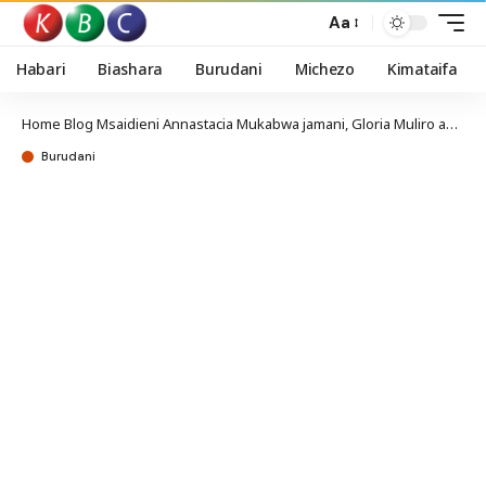
Aa
Habari
Biashara
Burudani
Michezo
Kimataifa
Home
Blog
Msaidieni Annastacia Mukabwa jamani, Gloria Muliro awarai wafuasi
Burudani