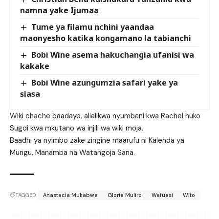
namna yake Ijumaa
Tume ya filamu nchini yaandaa
maonyesho katika kongamano la tabianchi
Bobi Wine asema hakuchangia ufanisi wa
kakake
Bobi Wine azungumzia safari yake ya
siasa
Wiki chache baadaye, alialikwa nyumbani kwa Rachel huko
Sugoi kwa mkutano wa injili wa wiki moja.
Baadhi ya nyimbo zake zingine maarufu ni Kalenda ya
Mungu, Manamba na Watangoja Sana.
TAGGED:
Anastacia Mukabwa
Gloria Muliro
Wafuasi
Wito