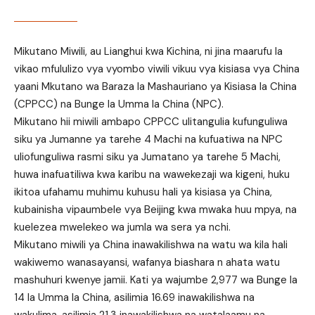
Mikutano Miwili, au Lianghui kwa Kichina, ni jina maarufu la
vikao mfululizo vya vyombo viwili vikuu vya kisiasa vya China
yaani Mkutano wa Baraza la Mashauriano ya Kisiasa la China
(CPPCC) na Bunge la Umma la China (NPC).
Mikutano hii miwili ambapo CPPCC ulitangulia kufunguliwa
siku ya Jumanne ya tarehe 4 Machi na kufuatiwa na NPC
uliofunguliwa rasmi siku ya Jumatano ya tarehe 5 Machi,
huwa inafuatiliwa kwa karibu na wawekezaji wa kigeni, huku
ikitoa ufahamu muhimu kuhusu hali ya kisiasa ya China,
kubainisha vipaumbele vya Beijing kwa mwaka huu mpya, na
kuelezea mwelekeo wa jumla wa sera ya nchi.
Mikutano miwili ya China inawakilishwa na watu wa kila hali
wakiwemo wanasayansi, wafanya biashara n ahata watu
mashuhuri kwenye jamii. Kati ya wajumbe 2,977 wa Bunge la
14 la Umma la China, asilimia 16.69 inawakilishwa na