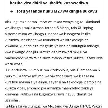
katika vita dhidi ya uhalifu kuzawadiwa
Hofu yatanda huku M23 wakiingia Bukavu
Akizungumza na wajumbe wa mkoa wenye nguvu kiuchumi
wa Jiangsu, waliokutana tarehe 5 Machi, rais Xi Jinping
alisema mkoa wa Jiangsu unapaswa kuongoza katika
kuhimiza ushirikiano wa uvumbuzi wa kiteknolojia na
viwanda, kuendeleza mageuzi ya kina na kufungua mlango
kwa kiwango cha juu, kutekeleza mikakati mikuu ya
maendeleo ya taifa na kuwa mfano katika kuleta ustawi kwa
watu wote.
Ili kuendeleza uvumbuzi wa kiteknolojia, rais Xi amesema ni
muhimu kufanya mfumo wa viwanda kuwa wa kisasa na
kuratibu masuala ya elimu, sayansi na teknolojia, pamoja na
kukuza vipaji, ambapo pia alihimiza maendeleo zaidi ya
kisayansi kufikiwa na kugeuzwa kuwa nguvu thabiti za
uzalishaji.
Katika siku ya ufunguzi wa Mkutano wa Bunge (NPC), Waziri