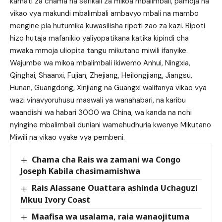
kamati za chama na serikali za mikoa mbalimbali, pamoja na
vikao vya makundi mbalimbali ambavyo mbali na mambo
mengine pia hutumika kuwasilisha ripoti zao za kazi. Ripoti
hizo hutaja mafanikio yaliyopatikana katika kipindi cha
mwaka mmoja uliopita tangu mikutano miwili ifanyike.
Wajumbe wa mikoa mbalimbali ikiwemo Anhui, Ningxia,
Qinghai, Shaanxi, Fujian, Zhejiang, Heilongjiang, Jiangsu,
Hunan, Guangdong, Xinjiang na Guangxi walifanya vikao vya
wazi vinavyoruhusu maswali ya wanahabari, na karibu
waandishi wa habari 3000 wa China, wa kanda na nchi
nyingine mbalimbali duniani wamehudhuria kwenye Mikutano
Miwili na vikao vyake vya pembeni.
Chama cha Rais wa zamani wa Congo
Joseph Kabila chasimamishwa
Rais Alassane Ouattara ashinda Uchaguzi
Mkuu Ivory Coast
Maafisa wa usalama, raia wanaojituma