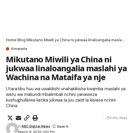
Home
Blog
Mikutano Miwili ya China ni jukwaa linaloangalia maslahi ya Wachina na Mataifa ya nje
Kimataifa
Mikutano Miwili ya China ni
jukwaa linaloangalia maslahi ya
Wachina na Mataifa ya nje
Utaratibu huu wa uwakilishi unahakikisha kwamba maslahi ya
watu wa makundi mbalimbali nchini yanaweza
kushughulikiwa katika jukwaa la juu zaidi la kisiasa nchini
China.
8 Min Read
By
KBC Digital News
March 9, 2025 1:00 Pm