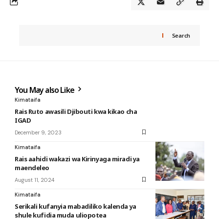
Search
You May also Like
Kimataifa
Rais Ruto awasili Djibouti kwa kikao cha
IGAD
December 9, 2023
Kimataifa
Rais aahidi wakazi wa Kirinyaga miradi ya
maendeleo
August 11, 2024
Kimataifa
Serikali kufanyia mabadiliko kalenda ya
shule kufidia muda uliopotea