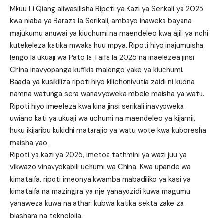
Mkuu Li Qiang aliwasilisha Ripoti ya Kazi ya Serikali ya 2025
kwa niaba ya Baraza la Serikali, ambayo inaweka bayana
majukumu anuwai ya kiuchumi na maendeleo kwa ajili ya nchi
kutekeleza katika mwaka huu mpya. Ripoti hiyo inajumuisha
lengo la ukuaji wa Pato la Taifa la 2025 na inaelezea jinsi
China inavyopanga kufikia malengo yake ya kiuchumi.
Baada ya kusikiliza ripoti hiyo kilichonivutia zaidi ni kuona
namna watunga sera wanavyoweka mbele maisha ya watu.
Ripoti hiyo imeeleza kwa kina jinsi serikali inavyoweka
uwiano kati ya ukuaji wa uchumi na maendeleo ya kijamii,
huku ikijaribu kukidhi matarajio ya watu wote kwa kuboresha
maisha yao.
Ripoti ya kazi ya 2025, imetoa tathmini ya wazi juu ya
vikwazo vinavyokabili uchumi wa China. Kwa upande wa
kimataifa, ripoti imeonya kwamba mabadiliko ya kasi ya
kimataifa na mazingira ya nje yanayozidi kuwa magumu
yanaweza kuwa na athari kubwa katika sekta zake za
biashara na teknolojia.