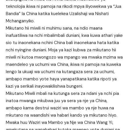
teknolojia ikiwa ni pamoja na rikodi mpya iliyowekwa ya “Jua
Bandia” la China katika kuelekea Uzalishaji wa Nishati
Mchanganyiko.
Mikutano hii miwili ni muhimu sana, na ndio maana
inafuatiliwa na nchi mbalimbali duniani, kwa kuwa athari yake
sio tu inaonekana nchini China bali inaonekana hata katika
nchi nyingine duniani. Moja ya kazi kubwa za mikutano hii
miwili ni kutoa mwongozo wa mpango wa mwaka mzima wa
maendeleo ya uchumi wa China, ikiwa ni pamoja na kuweka
lengo la ukuaji wa uchumi na kutangaza sera za uchumi,
ambapo mambo yote haya yanapatikana katika ripoti ya
kazi ya serikali inayowakilishwa bungeni.
Mikutano Miwili mbali na kutunga sera za ndani ya nchi pia
inatoa mwanga mkubwa juu ya sera ya nje ya China,
ambapo kama destrui waziri wa mambo ya nje huwa na
mkutano na waandishi wa habari kando ya mikutano hiyo.
Mwaka huu Waziri wa Mambo ya Nje wa China Wang Yi,
amekutana na wanahabari kutoka maeneo yote duniani na