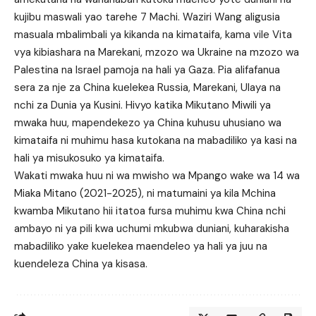
kujibu maswali yao tarehe 7 Machi. Waziri Wang aligusia
masuala mbalimbali ya kikanda na kimataifa, kama vile Vita
vya kibiashara na Marekani, mzozo wa Ukraine na mzozo wa
Palestina na Israel pamoja na hali ya Gaza. Pia alifafanua
sera za nje za China kuelekea Russia, Marekani, Ulaya na
nchi za Dunia ya Kusini. Hivyo katika Mikutano Miwili ya
mwaka huu, mapendekezo ya China kuhusu uhusiano wa
kimataifa ni muhimu hasa kutokana na mabadiliko ya kasi na
hali ya misukosuko ya kimataifa.
Wakati mwaka huu ni wa mwisho wa Mpango wake wa 14 wa
Miaka Mitano (2021-2025), ni matumaini ya kila Mchina
kwamba Mikutano hii itatoa fursa muhimu kwa China nchi
ambayo ni ya pili kwa uchumi mkubwa duniani, kuharakisha
mabadiliko yake kuelekea maendeleo ya hali ya juu na
kuendeleza China ya kisasa.