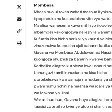
Mombasa.
Mkasa huo ulitokea wakati mashua iliyokuw
ilipopinduka na kusababisha vifo vya watu
Maafisa wamesema kuwa miili hiyo iliopolew
mbalimbali yakiongozwa na jeshi la wanamaj
Kufuatia kisa hicho serikali ya kaunti ya
zinazonuiwa kuepusha ajali baharini katika
Gavana wa Mombasa Abdulswamad Nassir 
kuongoza shughuli za baharini kwenye bahar
Kadhalika aliagiza kutolewa kwa ushauri 
Uchunguzi kamili kuhusiana na kisa hicho
utatekelezwa kwa pamoja na huduma ya ul
pwani humu nchini na maafisa wa idara ya 
wa Makosa ya Jinai.
Wakati huo huo, Gavana huyo aliagiza hote
taasisi zote zilizo kwenye ufuo ni sharti sa