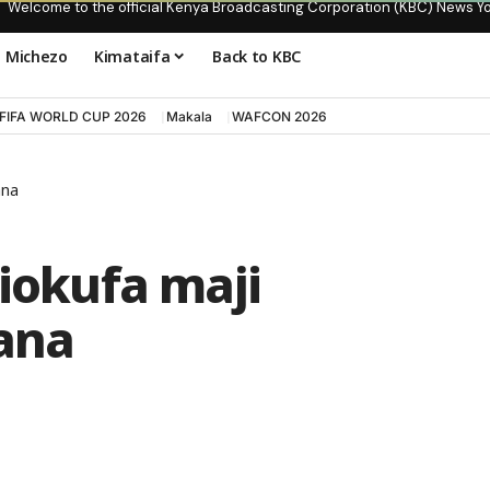
Welcome to the official Kenya Broadcasting Corporation (KBC) News Y
Michezo
Kimataifa
Back to KBC
FIFA WORLD CUP 2026
Makala
WAFCON 2026
ana
liokufa maji
ana