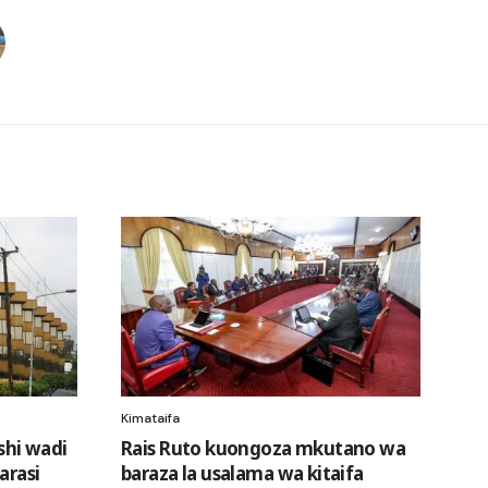
Kimataifa
hi wadi
Rais Ruto kuongoza mkutano wa
arasi
baraza la usalama wa kitaifa