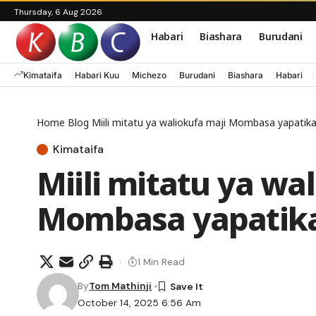
Thursday, 6 Aug 2026
Habari
Biashara
Burudani
Kimataifa
Habari Kuu
Michezo
Burudani
Biashara
Habari
Home
Blog
Miili mitatu ya waliokufa maji Mombasa yapatik
Kimataifa
Miili mitatu ya wa
Mombasa yapatik
1 Min Read
By
Tom Mathinji
October 14, 2025 6:56 Am