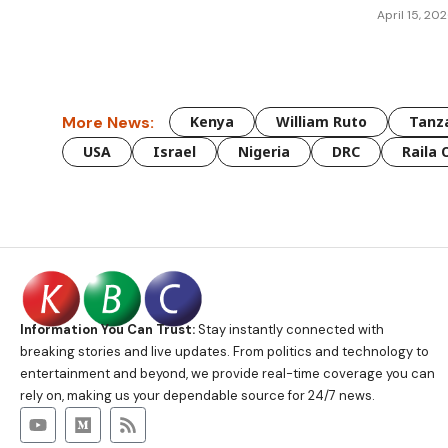
April 15, 20
More News:
Kenya
William Ruto
Tanz
USA
Israel
Nigeria
DRC
Raila 
Information You Can Trust:
Stay instantly connected with
breaking stories and live updates. From politics and technology to
entertainment and beyond, we provide real-time coverage you can
rely on, making us your dependable source for 24/7 news.