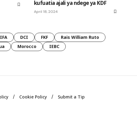
kufuatia ajali ya ndege ya KDF
April 18, 2024
FIFA
DCI
FKF
Rais William Ruto
ua
Morocco
IEBC
olicy
Cookie Policy
Submit a Tip