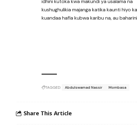
idhini kutoka kwa makundi ya usalama na
kushughulikia majanga katika kaunti hiyo k
kuandaa hafla kubwa karibu na, au baharini
TAGGED:
Abdulswamad Nassir
Mombasa
Share This Article