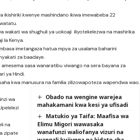
a ikishiriki kwenye mashindano ikiwa imewabeba 22
 watatu.
a wakati wa shughuli ya uokoaji iliyotekelezwa na mashirika
i la Kenya.
 Mombasa imetangaza hatua mpya za usalama baharini
 nyakati za baadaye.
amesema sasa wanaratibu viwango na sera bayana za
i ya Hindi.
nasaha kwa manusura na familia zilizowapoteza wapendwa wao.
Obado na wengine warejea
inzi wa
mahakamani kwa kesi ya ufisadi
Upelelezi
Matukio ya Taifa: Maafisa wa
Elimu Migori wawasaka
li na
wanafunzi waliofanya vizuri na
sa zipate
wangali kujiunga na kidato cha