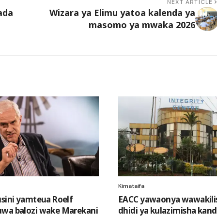
NEXT ARTICLE
ada
Wizara ya Elimu yatoa kalenda ya
masomo ya mwaka 2026
Kimataifa
usini yamteua Roelf
EACC yawaonya wawakilis
wa balozi wake Marekani
dhidi ya kulazimisha kand