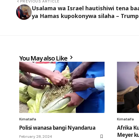
PREVIOUS ARTICLE
Usalama wa Israel hautishiwi tena ba
ya Hamas kupokonywa silaha – Trump
You May also Like
Kimataifa
Kimataifa
Polisi wanasa bangi Nyandarua
Afrika K
Meyer ku
February 28, 2024