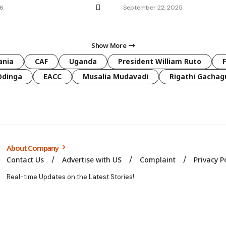
26
September 22, 2025
Show More
ania
CAF
Uganda
President William Ruto
Odinga
EACC
Musalia Mudavadi
Rigathi Gachag
About Company
Contact Us
Advertise with US
Complaint
Privacy P
Real-time Updates on the Latest Stories!