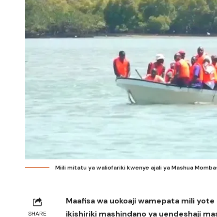
Miili mitatu ya waliofariki kwenye ajali ya Mashua Momb
Maafisa wa uokoaji wamepata mili yote 
ikishiriki mashindano ya uendeshaji mash
SHARE