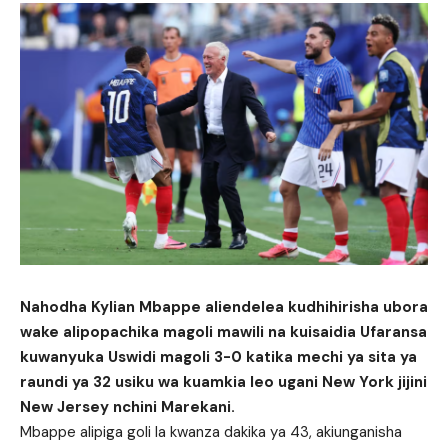
Nahodha Kylian Mbappe aliendelea kudhihirisha ubora
wake alipopachika magoli mawili na kuisaidia Ufaransa
kuwanyuka Uswidi magoli 3-0 katika mechi ya sita ya
raundi ya 32 usiku wa kuamkia leo ugani New York jijini
New Jersey nchini Marekani.
Mbappe alipiga goli la kwanza dakika ya 43, akiunganisha