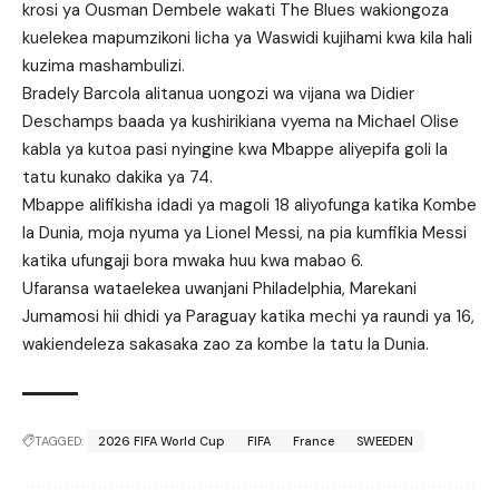
krosi ya Ousman Dembele wakati The Blues wakiongoza
kuelekea mapumzikoni licha ya Waswidi kujihami kwa kila hali
kuzima mashambulizi.
Bradely Barcola alitanua uongozi wa vijana wa Didier
Deschamps baada ya kushirikiana vyema na Michael Olise
kabla ya kutoa pasi nyingine kwa Mbappe aliyepifa goli la
tatu kunako dakika ya 74.
Mbappe alifikisha idadi ya magoli 18 aliyofunga katika Kombe
la Dunia, moja nyuma ya Lionel Messi, na pia kumfikia Messi
katika ufungaji bora mwaka huu kwa mabao 6.
Ufaransa wataelekea uwanjani Philadelphia, Marekani
Jumamosi hii dhidi ya Paraguay katika mechi ya raundi ya 16,
wakiendeleza sakasaka zao za kombe la tatu la Dunia.
TAGGED:
2026 FIFA World Cup
FIFA
France
SWEEDEN