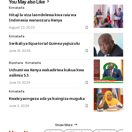
You May also Like
Kimataifa
Hitaji la viza laondolewa kwa raia wa
Indonesia wanaozuru Kenya
August 22, 2023
Kimataifa
Serikali ya Equatorial Guinea yajiuzulu
June 18, 2026
Biashara
Kimataifa
Uchumi wa Kenya wakadiriwa kukua kwa
asilimia 5.5
June 13, 2024
Kimataifa
Kwale yaongeza ada ya kuingiza muguka
June 3, 2024
Show More