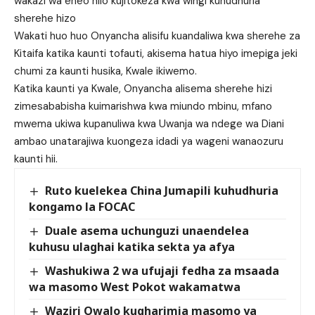
wakazi wa eneo hilo kujitokeza kwa wingi kuhudhuria
sherehe hizo
Wakati huo huo Onyancha alisifu kuandaliwa kwa sherehe za
Kitaifa katika kaunti tofauti, akisema hatua hiyo imepiga jeki
chumi za kaunti husika, Kwale ikiwemo.
Katika kaunti ya Kwale, Onyancha alisema sherehe hizi
zimesababisha kuimarishwa kwa miundo mbinu, mfano
mwema ukiwa kupanuliwa kwa Uwanja wa ndege wa Diani
ambao unatarajiwa kuongeza idadi ya wageni wanaozuru
kaunti hii.
Ruto kuelekea China Jumapili kuhudhuria
kongamo la FOCAC
Duale asema uchunguzi unaendelea
kuhusu ulaghai katika sekta ya afya
Washukiwa 2 wa ufujaji fedha za msaada
wa masomo West Pokot wakamatwa
Waziri Owalo kugharimia masomo ya