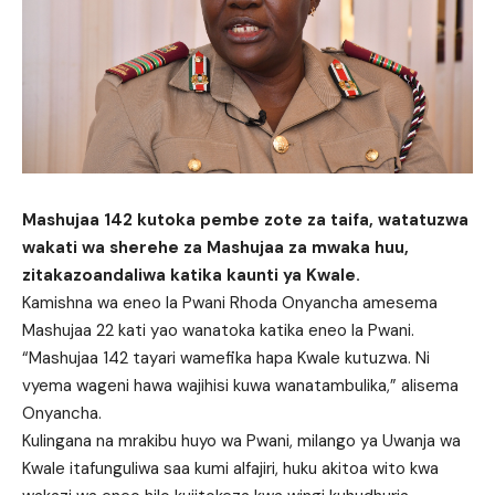
Mashujaa 142 kutoka pembe zote za taifa, watatuzwa
wakati wa sherehe za Mashujaa za mwaka huu,
zitakazoandaliwa katika kaunti ya Kwale.
Kamishna wa eneo la Pwani Rhoda Onyancha amesema
Mashujaa 22 kati yao wanatoka katika eneo la Pwani.
“Mashujaa 142 tayari wamefika hapa Kwale kutuzwa. Ni
vyema wageni hawa wajihisi kuwa wanatambulika,” alisema
Onyancha.
Kulingana na mrakibu huyo wa Pwani, milango ya Uwanja wa
Kwale itafunguliwa saa kumi alfajiri, huku akitoa wito kwa