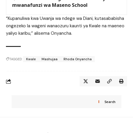
mwanafunzi wa Maseno School
“Kupanuliwa kwa Uwanja wa ndege wa Diani, kutasababisha
ongezeko la wageni wanaozuru kaunti ya Kwale na maeneo
yaliyo karibu,” alisema Onyancha.
TAGGED:
Kwale
Mashujaa
Rhoda Onyancha
Search