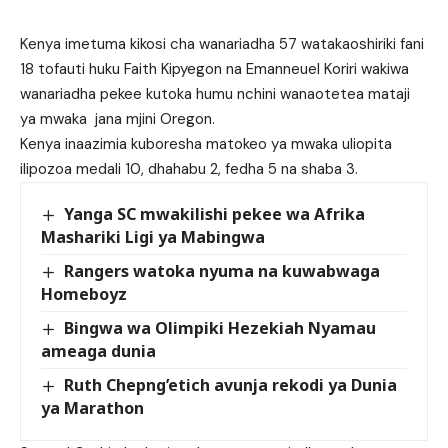
Kenya imetuma kikosi cha wanariadha 57 watakaoshiriki fani
18 tofauti huku Faith Kipyegon na Emanneuel Koriri wakiwa
wanariadha pekee kutoka humu nchini wanaotetea mataji
ya mwaka jana mjini Oregon.
Kenya inaazimia kuboresha matokeo ya mwaka uliopita
ilipozoa medali 10, dhahabu 2, fedha 5 na shaba 3.
Yanga SC mwakilishi pekee wa Afrika
Mashariki Ligi ya Mabingwa
Rangers watoka nyuma na kuwabwaga
Homeboyz
Bingwa wa Olimpiki Hezekiah Nyamau
ameaga dunia
Ruth Chepng’etich avunja rekodi ya Dunia
ya Marathon