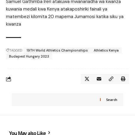
Samuel Gathimba Ireri atakuwa mwanariadha wa kwanza
kuwania medali kwa Kenya atakaposhiriki fainali ya
matembezi kilomita 20 mapema Jumamosi katika siku ya
kwanza
TAGGED:
19TH World Athletics Championships
Athletics Kenya
Budapest Hungary 2023
Search
You May also Like