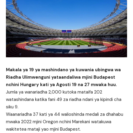
Makala ya 19 ya mashindano ya kuwania ubingwa wa
Riadha Ulimwenguni yataandaliwa mjini Budapest
nchini Hungary kati ya Agosti 19 na 27 mwaka huu.
Jumla ya wanariadha 2,000 kutoka mataifa 202
watashindana katika fani 49 za riadha ndani ya kipindi cha
siku 9.
Waanariadha 37 kati ya 44 walioshinda medali za dhahabu
mwaka 2022 mjini Oregon nchini Marekani watakuwa
wakitetea mataji yao mjini Budapest.