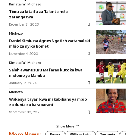
Kimataifa
Michezo
Timu za kitaifa za Talanta hela
zatangazwa
December 31, 2023
Michezo
Daniel Simiu na Agnes Ngetich watamalaki
mbio za nyika Bomet
November 4, 2023
Kimataifa
Michezo
Salah awanusuru Mafarao kutoka kwa
midomo ya Mamba
January 15, 2024
Michezo
Wakenya tayari kwa makabiliano ya mbio
za dunia za barabarani
September 30, 2023
Show More
More News:
Kenya
William Ruto
Tanzania
CAF