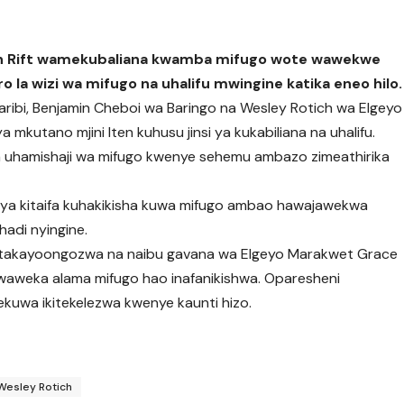
th Rift wamekubaliana kwamba mifugo wote wawekwe
ro la wizi wa mifugo na uhalifu mwingine katika eneo hilo.
ibi, Benjamin Cheboi wa Baringo na Wesley Rotich wa Elgeyo
mkutano mjini Iten kuhusu jinsi ya kukabiliana na uhalifu.
a uhamishaji wa mifugo kwenye sehemu ambazo zimeathirika
li ya kitaifa kuhakikisha kuwa mifugo ambao hawajawekwa
adi nyingine.
itakayoongozwa na naibu gavana wa Elgeyo Marakwet Grace
uwaweka alama mifugo hao inafanikishwa. Oparesheni
ekuwa ikitekelezwa kwenye kaunti hizo.
Wesley Rotich