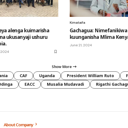
Kimataifa
ya alenga kuimarisha
Gachagua: Nimefanikiwa
 na ukusanyaji ushuru
kuunganisha Mlima Keny
ia.
June 21, 2024
, 2024
Show More
ania
CAF
Uganda
President William Ruto
Odinga
EACC
Musalia Mudavadi
Rigathi Gachag
About Company