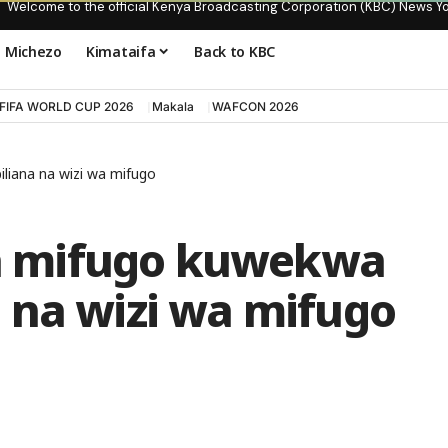
Welcome to the official Kenya Broadcasting Corporation (KBC) News Y
Michezo
Kimataifa
Back to KBC
FIFA WORLD CUP 2026
Makala
WAFCON 2026
iana na wizi wa mifugo
 mifugo kuwekwa
 na wizi wa mifugo