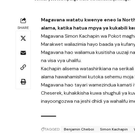
Magavana watatu kwenye eneo la Nor
alama, katika hatua mpya ya kukabili ke
SHARE
Magavana Simon Kachapin wa Pokot maghar
Marakwet waliazimia hayo baada ya kufanya 
Magavana hao waliamua kusitisha uuzaji n
na visa vya uhalifu.
Kachapin alisema watashirikiana na serika
alama hawahamishwi kutoka sehemu moja h
Magavana hao tayari wamezindua kamati 
Cheserek, kuhakikisha kuwa shughuli ya k
inayoongozwa na jeshi dhidi ya wahalifu im
TAGGED:
Benjamin Cheboi
Simon Kachapin