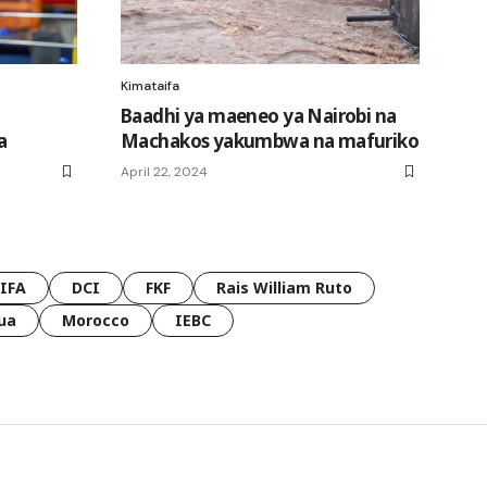
Kimataifa
Baadhi ya maeneo ya Nairobi na
a
Machakos yakumbwa na mafuriko
April 22, 2024
FIFA
DCI
FKF
Rais William Ruto
ua
Morocco
IEBC