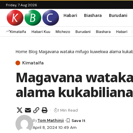
Friday, 7 Aug 2026
Habari
Biashara
Burudani
Kimataifa
Habari Kuu
Michezo
Burudani
Biashara
Habari
Home
Blog
Magavana wataka mifugo kuwekwa alama kukabil
Kimataifa
Magavana wataka
alama kukabiliana
1 Min Read
By
Tom Mathinji
April 8, 2024 10:49 Am