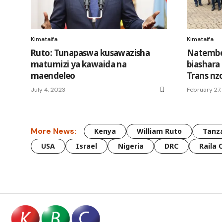
Kimataifa
Kimataifa
Ruto: Tunapaswa kusawazisha
Natembe
matumizi ya kawaida na
biashara
maendeleo
Trans nzo
July 4, 2023
February 27
More News:
Kenya
William Ruto
Tanz
USA
Israel
Nigeria
DRC
Raila 