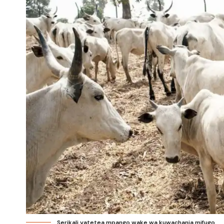
Serikali yatetea mpango wake wa kuwachanja mifugo.