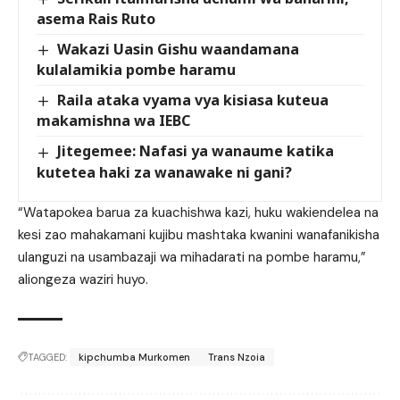
asema Rais Ruto
Wakazi Uasin Gishu waandamana
kulalamikia pombe haramu
Raila ataka vyama vya kisiasa kuteua
makamishna wa IEBC
Jitegemee: Nafasi ya wanaume katika
kutetea haki za wanawake ni gani?
“Watapokea barua za kuachishwa kazi, huku wakiendelea na
kesi zao mahakamani kujibu mashtaka kwanini wanafanikisha
ulanguzi na usambazaji wa mihadarati na pombe haramu,”
aliongeza waziri huyo.
TAGGED:
kipchumba Murkomen
Trans Nzoia