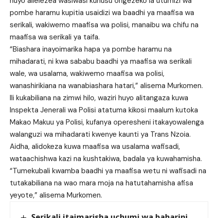
huyo alielezea wasiwasi kuhusu ongezeko la utumizi wa
pombe haramu kupitia usaidizi wa baadhi ya maafisa wa
serikali, wakiwemo maafisa wa polisi, manaibu wa chifu na
maafisa wa serikali ya taifa.
“Biashara inayoimarika hapa ya pombe haramu na
mihadarati, ni kwa sababu baadhi ya maafisa wa serikali
wale, wa usalama, wakiwemo maafisa wa polisi,
wanashirikiana na wanabiashara hatari,” alisema Murkomen.
Ili kukabiliana na zimwi hilo, waziri huyo alitangaza kuwa
Inspekta Jenerali wa Polisi atatuma kikosi maalum kutoka
Makao Makuu ya Polisi, kufanya operesheni itakayowalenga
walanguzi wa mihadarati kwenye kaunti ya Trans Nzoia.
Aidha, alidokeza kuwa maafisa wa usalama wafisadi,
wataachishwa kazi na kushtakiwa, badala ya kuwahamisha.
“Tumekubali kwamba baadhi ya maafisa wetu ni wafisadi na
tutakabiliana na wao mara moja na hatutahamisha afisa
yeyote,” alisema Murkomen.
Serikali itaimarisha uchumi wa baharini,