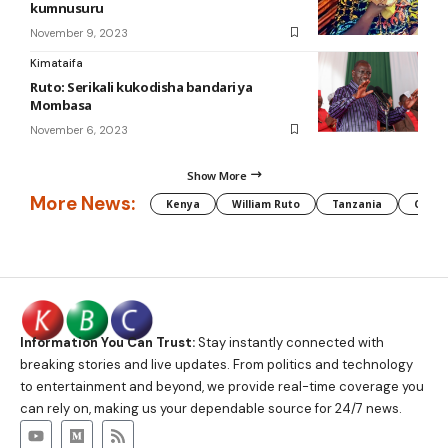
kumnusuru
November 9, 2023
Kimataifa
Ruto: Serikali kukodisha bandari ya
Mombasa
November 6, 2023
Show More
More News:
Kenya
William Ruto
Tanzania
CAF
Information You Can Trust:
Stay instantly connected with
breaking stories and live updates. From politics and technology
to entertainment and beyond, we provide real-time coverage you
can rely on, making us your dependable source for 24/7 news.