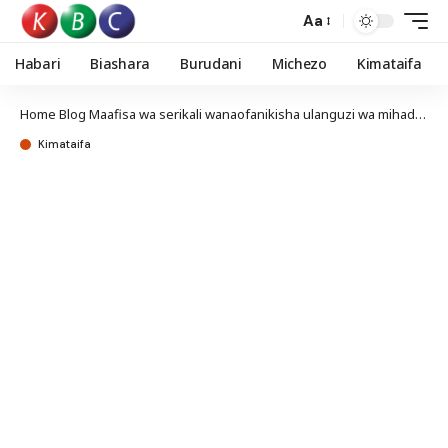
Aa
Habari
Biashara
Burudani
Michezo
Kimataifa
Home
Blog
Maafisa wa serikali wanaofanikisha ulanguzi wa mihadarati mashakani
Kimataifa