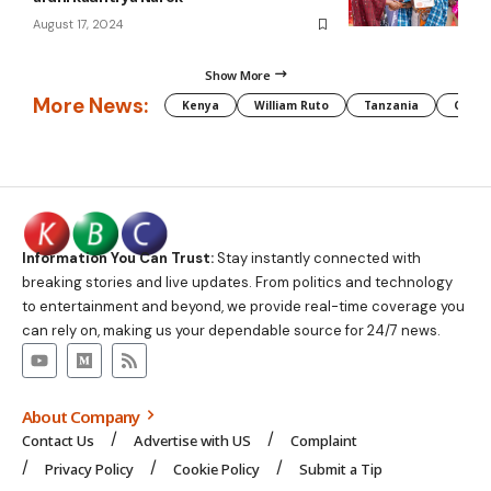
August 17, 2024
Show More
More News:
Kenya
William Ruto
Tanzania
CAF
Information You Can Trust:
Stay instantly connected with
breaking stories and live updates. From politics and technology
to entertainment and beyond, we provide real-time coverage you
can rely on, making us your dependable source for 24/7 news.
About Company
Contact Us
Advertise with US
Complaint
Privacy Policy
Cookie Policy
Submit a Tip