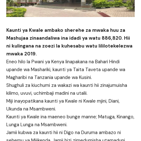
Kaunti ya Kwale ambako sherehe za mwaka huu za
Mashujaa zinaandaliwa ina idadi ya watu 886,820. Hii
ni kulingana na zoezi la kuhesabu watu lililotekelezwa
mwaka 2019.
Eneo hilo la Pwani ya Kenya linapakana na Bahari Hindi
upande wa Mashariki, kaunti ya Taita Taveta upande wa
Magharibi na Tanzania upande wa Kusini.
Shughuli za kiuchumi za wakazi wa kaunti hii zinajumuisha
kilimo, uvuvi, uchimbaji madini na utalii.
Miji inayopatikana kaunti ya Kwale ni Kwale mjini, Diani,
Ukunda na Msambweni.
Kaunti ya Kwale ina maeneo bunge manne; Matuga, Kinango,
Lunga Lunga na Msambweni.
Jamii kubwa za kaunti hii ni Digo na Duruma ambazo ni
sehemu ya Mijikenda. Jamii hizi zimedumisha utamaduni