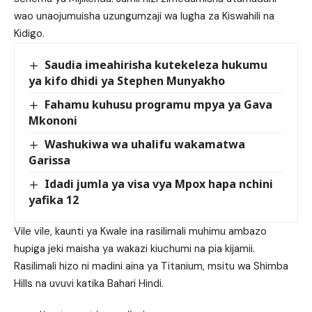
wao unaojumuisha uzungumzaji wa lugha za Kiswahili na
Kidigo.
Saudia imeahirisha kutekeleza hukumu
ya kifo dhidi ya Stephen Munyakho
Fahamu kuhusu programu mpya ya Gava
Mkononi
Washukiwa wa uhalifu wakamatwa
Garissa
Idadi jumla ya visa vya Mpox hapa nchini
yafika 12
Vile vile, kaunti ya Kwale ina rasilimali muhimu ambazo
hupiga jeki maisha ya wakazi kiuchumi na pia kijamii.
Rasilimali hizo ni madini aina ya Titanium, msitu wa Shimba
Hills na uvuvi katika Bahari Hindi.