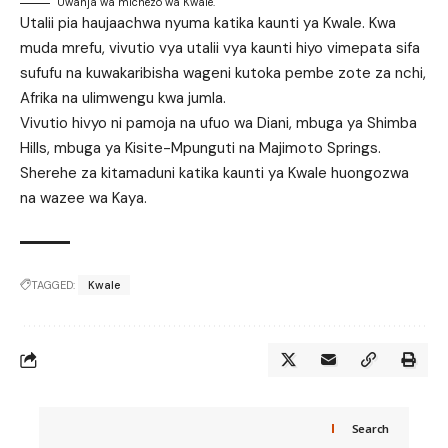
Uwanja wa michezo wa Kwale.
Utalii pia haujaachwa nyuma katika kaunti ya Kwale. Kwa
muda mrefu, vivutio vya utalii vya kaunti hiyo vimepata sifa
sufufu na kuwakaribisha wageni kutoka pembe zote za nchi,
Afrika na ulimwengu kwa jumla.
Vivutio hivyo ni pamoja na ufuo wa Diani, mbuga ya Shimba
Hills, mbuga ya Kisite-Mpunguti na Majimoto Springs.
Sherehe za kitamaduni katika kaunti ya Kwale huongozwa
na wazee wa Kaya.
TAGGED:
Kwale
Search