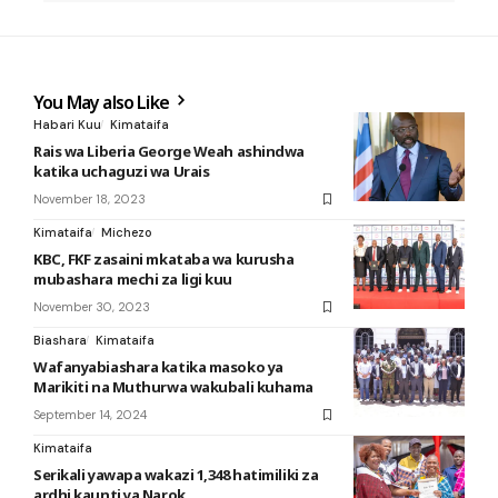
You May also Like
Habari Kuu
Kimataifa
Rais wa Liberia George Weah ashindwa
katika uchaguzi wa Urais
November 18, 2023
Kimataifa
Michezo
KBC, FKF zasaini mkataba wa kurusha
mubashara mechi za ligi kuu
November 30, 2023
Biashara
Kimataifa
Wafanyabiashara katika masoko ya
Marikiti na Muthurwa wakubali kuhama
September 14, 2024
Kimataifa
Serikali yawapa wakazi 1,348 hatimiliki za
ardhi kaunti ya Narok