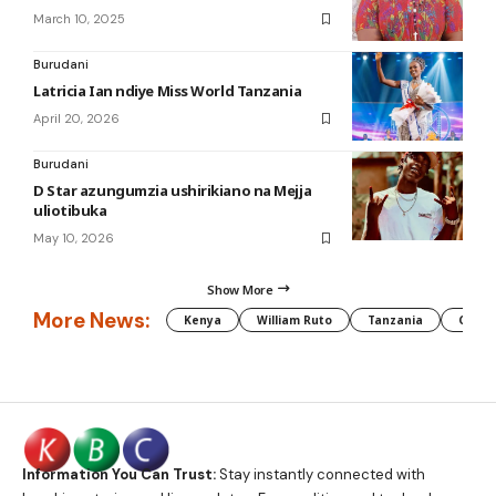
March 10, 2025
Burudani
Latricia Ian ndiye Miss World Tanzania
April 20, 2026
Burudani
D Star azungumzia ushirikiano na Mejja
uliotibuka
May 10, 2026
Show More
More News:
Kenya
William Ruto
Tanzania
CAF
Information You Can Trust:
Stay instantly connected with