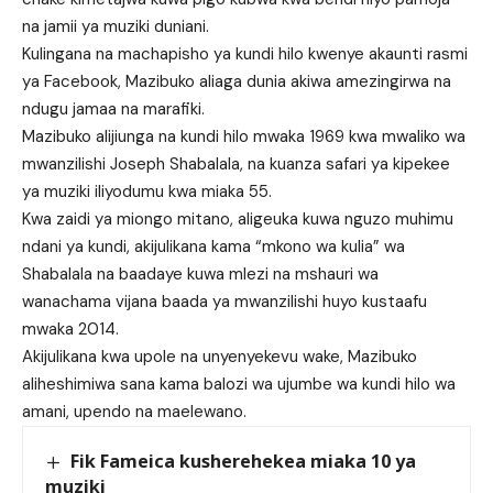
na jamii ya muziki duniani.
Kulingana na machapisho ya kundi hilo kwenye akaunti rasmi
ya Facebook, Mazibuko aliaga dunia akiwa amezingirwa na
ndugu jamaa na marafiki.
Mazibuko alijiunga na kundi hilo mwaka 1969 kwa mwaliko wa
mwanzilishi Joseph Shabalala, na kuanza safari ya kipekee
ya muziki iliyodumu kwa miaka 55.
Kwa zaidi ya miongo mitano, aligeuka kuwa nguzo muhimu
ndani ya kundi, akijulikana kama “mkono wa kulia” wa
Shabalala na baadaye kuwa mlezi na mshauri wa
wanachama vijana baada ya mwanzilishi huyo kustaafu
mwaka 2014.
Akijulikana kwa upole na unyenyekevu wake, Mazibuko
aliheshimiwa sana kama balozi wa ujumbe wa kundi hilo wa
amani, upendo na maelewano.
Fik Fameica kusherehekea miaka 10 ya
muziki