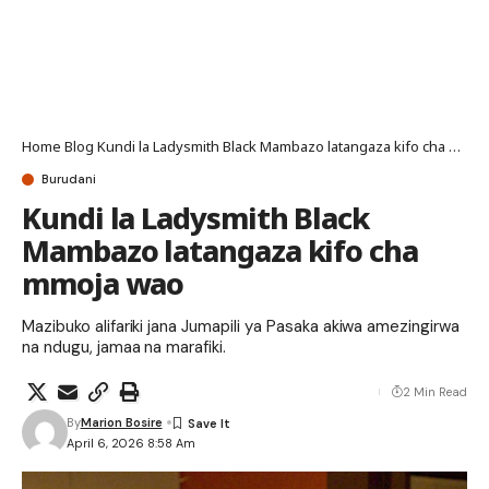
Home
Blog
Kundi la Ladysmith Black Mambazo latangaza kifo cha mmoja wao
Burudani
Kundi la Ladysmith Black
Mambazo latangaza kifo cha
mmoja wao
Mazibuko alifariki jana Jumapili ya Pasaka akiwa amezingirwa
na ndugu, jamaa na marafiki.
2 Min Read
By
Marion Bosire
April 6, 2026 8:58 Am