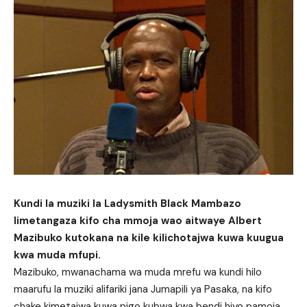
Kundi la muziki la Ladysmith Black Mambazo
limetangaza kifo cha mmoja wao aitwaye Albert
Mazibuko kutokana na kile kilichotajwa kuwa kuugua
kwa muda mfupi.
Mazibuko, mwanachama wa muda mrefu wa kundi hilo
maarufu la muziki alifariki jana Jumapili ya Pasaka, na kifo
chake kimetajwa kuwa pigo kubwa kwa bendi hiyo pamoja