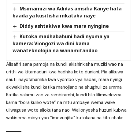
Msimamizi wa Adidas amsifia Kanye hata
baada ya kusitisha mkataba naye
Diddy ashtakiwa kwa mara nyingine
Kutoka madhabahuni hadi nyuma ya
kamera: Viongozi wa dini kama
wanateknolojia na wanamitandao
Alisafiri sana pamoja na kundi, akishirikisha muziki wao na
urithi wa kitamaduni kwa hadhira kote duniani. Pia alikuwa
sauti inayofahamika kwa vyombo vya habari, mara nyingi
akiwakilisha kundi katika mahojiano na shughuli za umma.
Katika salamu zao za rambirambi, kundi hilo lilimwelezea
kama “bora kuliko wote” na mtu ambaye wema wake
uliwagusa wote aliokutana nao. Walionyesha huzuni kubwa,
wakisema mioyo yao “imevunjika” kutokana na kifo chake.