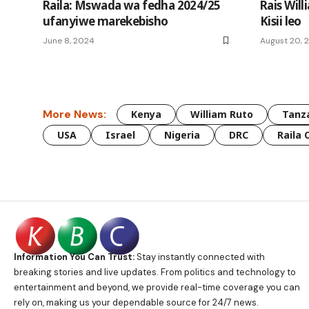
Raila: Mswada wa fedha 2024/25
Rais Wil
ufanyiwe marekebisho
Kisii leo
June 8, 2024
August 20, 
More News:
Kenya
William Ruto
Tanz
USA
Israel
Nigeria
DRC
Raila 
Information You Can Trust:
Stay instantly connected with
breaking stories and live updates. From politics and technology to
entertainment and beyond, we provide real-time coverage you can
rely on, making us your dependable source for 24/7 news.