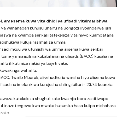
, amesema kuwa vita dhidi ya ufisadi vitaimarishwa.
a wanahabari kuhusu uhalifu na uongozi iliyoandaliwa jijini
zwa na kwamba serikali itatekeleza vita hivyo kuambatana
oshukiwa kufuja rasilmali za umma.
fisadi mkuu wa utumishi wa umma alisema kuwa serikali
tume ya maadili na kukabiliana na ufisadi, (EACC) kusalia na
fu ili kutimiza nakisi ya bajeti yake.
 kuwakinga wahalifu.
CC, Twalib Mbarak, aliyehudhuria warsha hiyo alisema kuwa
sadi na imefanikiwa kurejesha shilingi bilioni- 23.74 kuanzia
aweza kutekeleza shughuli zake kwa njia bora zaidi iwapo
ioni 3.4 inazotengewa kwa mwaka hutumika hasa kulipa mishahara
 zake.