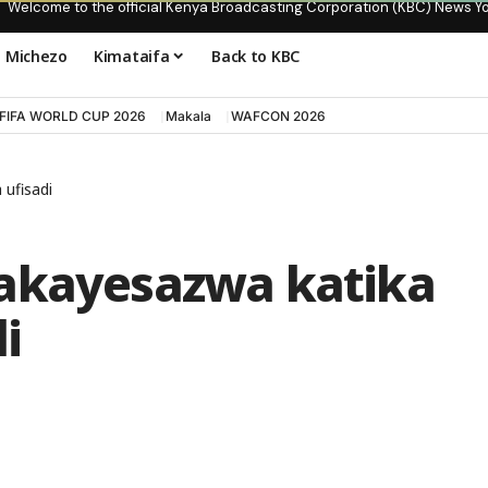
Welcome to the official Kenya Broadcasting Corporation (KBC) News Y
Michezo
Kimataifa
Back to KBC
FIFA WORLD CUP 2026
Makala
WAFCON 2026
 ufisadi
takayesazwa katika
i