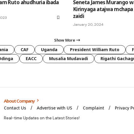
liam Ruto ahudhuria ibada
Seneta James Murango w
Kirinyaga atajwa mchapa 
zaidi
2023
January 20, 2024
Show More
ania
CAF
Uganda
President William Ruto
Odinga
EACC
Musalia Mudavadi
Rigathi Gachag
About Company
Contact Us
Advertise with US
Complaint
Privacy P
Real-time Updates on the Latest Stories!