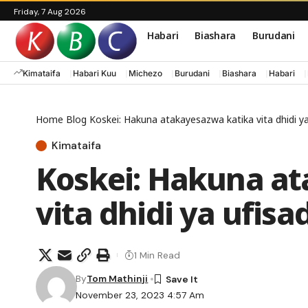
Friday, 7 Aug 2026
Habari
Biashara
Burudani
Kimataifa
Habari Kuu
Michezo
Burudani
Biashara
Habari
Home
Blog
Koskei: Hakuna atakayesazwa katika vita dhidi ya
Kimataifa
Koskei: Hakuna a
vita dhidi ya ufisad
1 Min Read
By
Tom Mathinji
November 23, 2023 4:57 Am