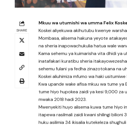
Mkuu wa utumishi wa umma Felix Koskei
Koskei aliyekuwa akihutubu kwenye warsha y
SHARE
Mombasa, alisema hakuna yeyote atakayesa
na sheria inapowachukulia hatua wale wana
Kama sehemu ya kuimarisha vita dhidi ya u
inatafakari kuratibu sheria itakayowezesha 
sehemu fulani ya fedha zinazotokana na uhali
Koskei aliuhimiza mfumo wa haki usitumiwe
Kwa upande wake afisa mkuu wa tume ya EA
tume hiyo hupokea zaidi ya kesi 9,000 za ufi
mwaka 2018 hadi 2023.
Mwenyekiti huyo alisema kuwa tume hiyo in
itapewa rasilmali zaidi kwani shilingi bil
huku asilimia 34 ikisalia kutekeleza shughuli