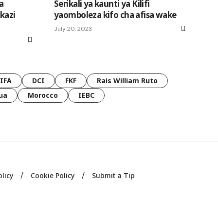
a
Serikali ya kaunti ya Kilifi
kazi
yaomboleza kifo cha afisa wake
July 20, 2023
FIFA
DCI
FKF
Rais William Ruto
ua
Morocco
IEBC
olicy
Cookie Policy
Submit a Tip