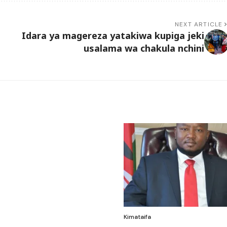
NEXT ARTICLE
Idara ya magereza yatakiwa kupiga jeki
usalama wa chakula nchini
Kimataifa