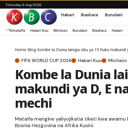
Thursday, 6 Aug 2026
Habari
Biashara
Burudani
Kimataifa
Habari Kuu
Michezo
Burudani
Biashara
Habari
Home
Blog
Kombe la Dunia laingia siku ya 15 huku makundi y
FIFA WORLD CUP 2026
Habari Kuu
Michezo
Kombe la Dunia lai
makundi ya D, E na
mechi
Mataifa mengine yaliyojikatia tiketi kwa awamu 
Bosnia Hezgovina na Afrika Kusini.