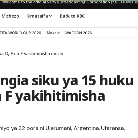
Welcome to the official Kenya Broadcasting Corporation (KBC) News Y
Michezo
Kimataifa
Back to KBC
FIFA WORLD CUP 2026
Makala
WAFCON 2026
a D, E na F yakihitimisha mechi
ngia siku ya 15 huku
 F yakihitimisha
hiyo ya 32 bora ni Ujerumani, Argentina, Ufaransa,