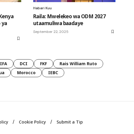
Habari Kuu
 Kenya
Raila: Mwelekeo wa ODM 2027
 ya
utaamuliwa baadaye
September 22, 2025
FIFA
DCI
FKF
Rais William Ruto
ua
Morocco
IEBC
olicy
Cookie Policy
Submit a Tip