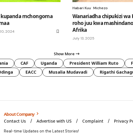
Habari Kuu
Michezo
FC kupanda mchongoma
Wanariadha chipukizi wa
umaa
roho juu kwa mashindano
Afrika
20, 2024
July 13, 2025
Show More
ania
CAF
Uganda
President William Ruto
Odinga
EACC
Musalia Mudavadi
Rigathi Gachag
About Company
Contact Us
Advertise with US
Complaint
Privacy P
Real-time Updates on the Latest Stories!