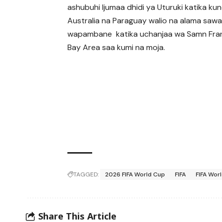
ashubuhi Ijumaa dhidi ya Uturuki katika kund
Australia na Paraguay walio na alama sawa
wapambane katika uchanjaa wa Samn Fra
Bay Area saa kumi na moja.
TAGGED:
2026 FIFA World Cup
FIFA
FIFA Wor
Share This Article