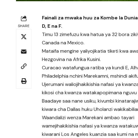
Fainali za mwaka huu za Kombe la Dunia
D, E na F.
SHARE
Timu 13 zimefuzu kwa hatua ya 32 bora ziki
Canada na Mexico.
Mataifa mengine yaliyojikatia tiketi kwa aw
Hezgovina na Afrika Kusini.
Curacao watafungua ratiba ya kundi E, Alh
Philadelphia nchini Marekamni, mshindi aki
Ujerumani waliojihakikishia nafasi ya kw
kikosi cha kwanza watakapopimana nguvu n
Baadaye saa nane usiku, kivumbi kinataraji
kiwara cha Dallas huku Uholanzi wakikabilia
Waandalizi wenza Marekani ambao tayari
wamejihakikishia nafasi ya kwanza wataku
kiwarani Los Angeles kuanzia saa kumi na 