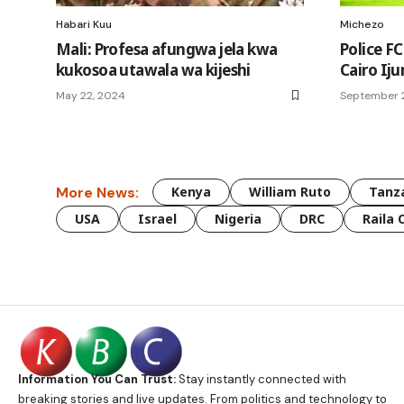
Habari Kuu
Michezo
Mali: Profesa afungwa jela kwa
Police 
kukosoa utawala wa kijeshi
Cairo Ij
May 22, 2024
September 
More News:
Kenya
William Ruto
Tanz
USA
Israel
Nigeria
DRC
Raila 
Information You Can Trust:
Stay instantly connected with
breaking stories and live updates. From politics and technology to