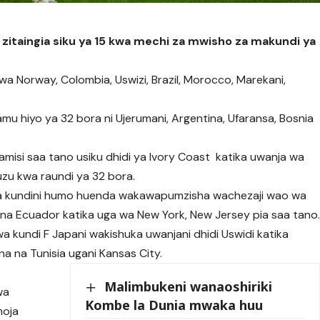
 zitaingia siku ya 15 kwa mechi za mwisho za makundi ya
wa Norway, Colombia, Uswizi, Brazil, Morocco, Marekani,
amu hiyo ya 32 bora ni Ujerumani, Argentina, Ufaransa, Bosnia
amisi saa tano usiku dhidi ya Ivory Coast katika uwanja wa
fuzu kwa raundi ya 32 bora.
anza kundini humo huenda wakawapumzisha wachezaji wao wa
a Ecuador katika uga wa New York, New Jersey pia saa tano
wa kundi F Japani wakishuka uwanjani dhidi Uswidi katika
na na Tunisia ugani Kansas City.
Malimbukeni wanaoshiriki
wa
Kombe la Dunia mwaka huu
moja