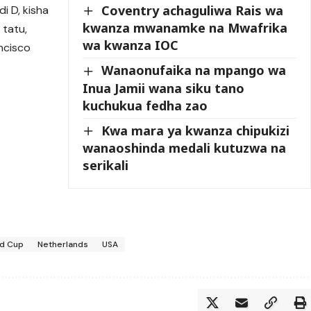
Coventry achaguliwa Rais wa
i D, kisha
kwanza mwanamke na Mwafrika
 tatu,
wa kwanza IOC
ncisco
Wanaonufaika na mpango wa
Inua Jamii wana siku tano
kuchukua fedha zao
Kwa mara ya kwanza chipukizi
wanaoshinda medali kutuzwa na
serikali
ld Cup
Netherlands
USA