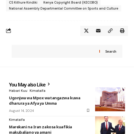
CS Kithure Kindiki
Kenya Copyright Board (KECOBO)
National Assembly Departmental Committee on Sports and Culture
Search
You May also Like
Habari Kuu
Kimataifa
Ugonjwa wa Mpox watangazwa kuwa
dharura ya Afya ya Umma
August 14, 2024
Kimataifa
Marekani na Iran zakosa kuafikia
makubaliano ya amani