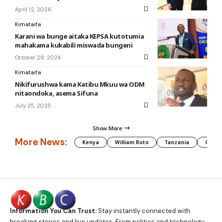
April 12, 2026
Kimataifa
Karani wa bunge aitaka KEPSA kutotumia
mahakama kukabili miswada bungeni
October 29, 2024
Kimataifa
Nikifurushwa kama Katibu Mkuu wa ODM
nitaondoka, asema Sifuna
July 25, 2025
Show More
More News:
Kenya
William Ruto
Tanzania
CAF
Information You Can Trust:
Stay instantly connected with
breaking stories and live updates. From politics and technology