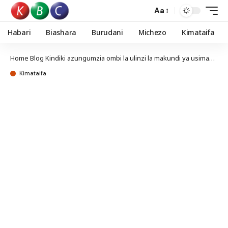
Aa
Habari
Biashara
Burudani
Michezo
Kimataifa
Home
Blog
Kindiki azungumzia ombi la ulinzi la makundi ya usimamizi wa pamoja
Kimataifa