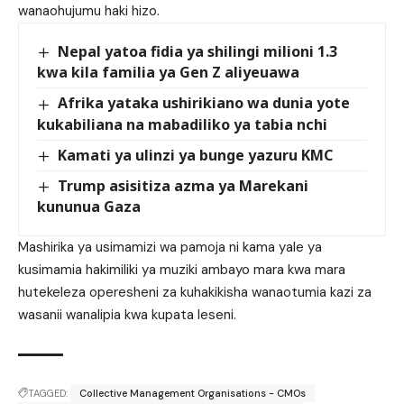
wanaohujumu haki hizo.
Nepal yatoa fidia ya shilingi milioni 1.3
kwa kila familia ya Gen Z aliyeuawa
Afrika yataka ushirikiano wa dunia yote
kukabiliana na mabadiliko ya tabia nchi
Kamati ya ulinzi ya bunge yazuru KMC
Trump asisitiza azma ya Marekani
kununua Gaza
Mashirika ya usimamizi wa pamoja ni kama yale ya
kusimamia hakimiliki ya muziki ambayo mara kwa mara
hutekeleza operesheni za kuhakikisha wanaotumia kazi za
wasanii wanalipia kwa kupata leseni.
TAGGED:
Collective Management Organisations - CMOs