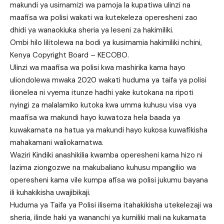
makundi ya usimamizi wa pamoja la kupatiwa ulinzi na
maafisa wa polisi wakati wa kutekeleza operesheni zao
dhidi ya wanaokiuka sheria ya leseni za hakimiliki.
Ombi hilo lilitolewa na bodi ya kusimamia hakimiliki nchini,
Kenya Copyright Board – KECOBO.
Ulinzi wa maafisa wa polisi kwa mashirika kama hayo
uliondolewa mwaka 2020 wakati huduma ya taifa ya polisi
ilionelea ni vyema itunze hadhi yake kutokana na ripoti
nyingi za malalamiko kutoka kwa umma kuhusu visa vya
maafisa wa makundi hayo kuwatoza hela baada ya
kuwakamata na hatua ya makundi hayo kukosa kuwafikisha
mahakamani waliokamatwa.
Waziri Kindiki anashikilia kwamba operesheni kama hizo ni
lazima ziongozwe na makubaliano kuhusu mpangilio wa
operesheni kama vile kumpa afisa wa polisi jukumu bayana
ili kuhakikisha uwajibikaji.
Huduma ya Taifa ya Polisi ilisema itahakikisha utekelezaji wa
sheria, ilinde haki ya wananchi ya kumiliki mali na kukamata