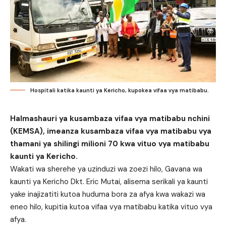
Hospitali katika kaunti ya Kericho, kupokea vifaa vya matibabu.
Halmashauri ya kusambaza vifaa vya matibabu nchini
(KEMSA), imeanza kusambaza vifaa vya matibabu vya
thamani ya shilingi milioni 70 kwa vituo vya matibabu
kaunti ya Kericho.
Wakati wa sherehe ya uzinduzi wa zoezi hilo, Gavana wa
kaunti ya Kericho Dkt. Eric Mutai, alisema serikali ya kaunti
yake inajizatiti kutoa huduma bora za afya kwa wakazi wa
eneo hilo, kupitia kutoa vifaa vya matibabu katika vituo vya
afya.