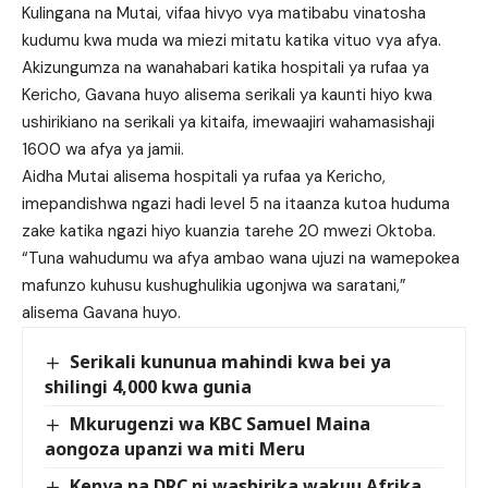
Kulingana na Mutai, vifaa hivyo vya matibabu vinatosha
kudumu kwa muda wa miezi mitatu katika vituo vya afya.
Akizungumza na wanahabari katika hospitali ya rufaa ya
Kericho, Gavana huyo alisema serikali ya kaunti hiyo kwa
ushirikiano na serikali ya kitaifa, imewaajiri wahamasishaji
1600 wa afya ya jamii.
Aidha Mutai alisema hospitali ya rufaa ya Kericho,
imepandishwa ngazi hadi level 5 na itaanza kutoa huduma
zake katika ngazi hiyo kuanzia tarehe 20 mwezi Oktoba.
“Tuna wahudumu wa afya ambao wana ujuzi na wamepokea
mafunzo kuhusu kushughulikia ugonjwa wa saratani,”
alisema Gavana huyo.
Serikali kununua mahindi kwa bei ya
shilingi 4,000 kwa gunia
Mkurugenzi wa KBC Samuel Maina
aongoza upanzi wa miti Meru
Kenya na DRC ni washirika wakuu Afrika