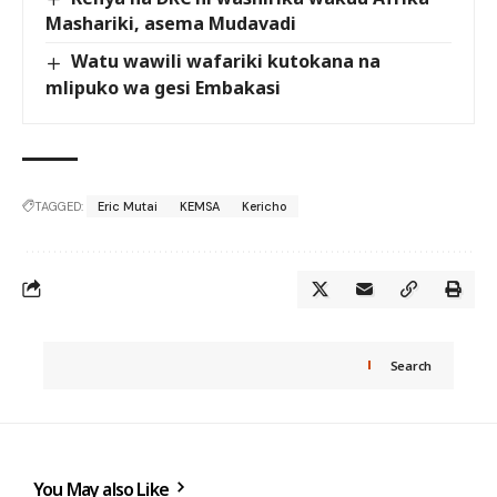
Mashariki, asema Mudavadi
Watu wawili wafariki kutokana na
mlipuko wa gesi Embakasi
TAGGED:
Eric Mutai
KEMSA
Kericho
Search
You May also Like