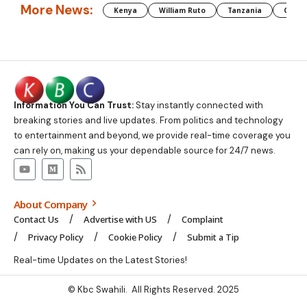
More News:
Kenya
William Ruto
Tanzania
CAF
Information You Can Trust:
Stay instantly connected with
breaking stories and live updates. From politics and technology
to entertainment and beyond, we provide real-time coverage you
can rely on, making us your dependable source for 24/7 news.
About Company
Contact Us
Advertise with US
Complaint
Privacy Policy
Cookie Policy
Submit a Tip
Real-time Updates on the Latest Stories!
© Kbc Swahili. All Rights Reserved. 2025