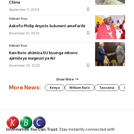
China
September 11, 2024
Habari Kuu
Askofu Philip Anyolo Sulumeti amefariki
November 10, 2025
Habari Kuu
Rais Ruto ahimiza EU kuunga mkono
ajenda ya mageuzi ya AU
November 25, 2025
Show More
More News:
Kenya
William Ruto
Tanzania
CAF
Information You Can Trust:
Stay instantly connected with