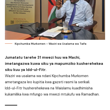
Kipchumba Murkomen - Waziri wa Usalama wa Taifa
Jumatatu tarehe 31 mwezi huu wa Machi,
imetangazwa kuwa siku ya mapumziko kusherehekea
siku kuu ya Idd-ul-Fitr.
Waziri wa usalama wa ndani Kipchumba Murkomen
ametangaza leo kupitia kwa gazeti rasmi la serikali.
Idd-ul-Fitr husherehekewa na Waislamu kuadhimisha
kukamilika kwa mfungo wa mwezi mtukufu wa Ramadhan.