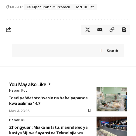
TAGGED:
CS Kipchumba Murkomen
Idd-ul-Fitr
Search
You May also Like
Habari Kuu
Idadi ya Watoto ‘wasio na baba’ yapanda
kwa asilimia 14.7
May 3, 2026
Habari Kuu
Zhongyuan: Miaka mitatu, maendeleo ya
kasi ya Mji wa Sayansi na Teknolojia wa