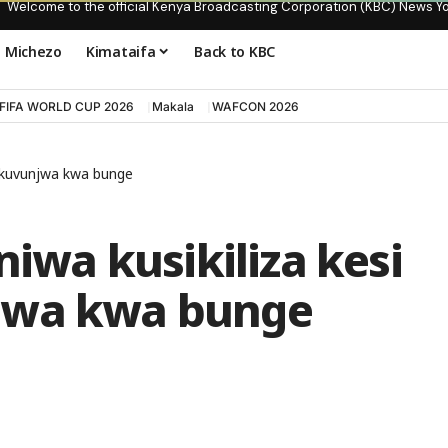
Welcome to the official Kenya Broadcasting Corporation (KBC) News Y
Michezo
Kimataifa
Back to KBC
FIFA WORLD CUP 2026
Makala
WAFCON 2026
ga kuvunjwa kwa bunge
niwa kusikiliza kesi
jwa kwa bunge