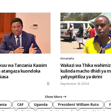
Kimataifa
kuu wa Tanzania Kassim
Wakazi wa Thika wahimi
a atangaza kuondoka
kulinda macho dhidi ya 
iasa
yaliyopitiliza ya skrini
September 16, 2024
Show More
ania
CAF
Uganda
President William Ruto