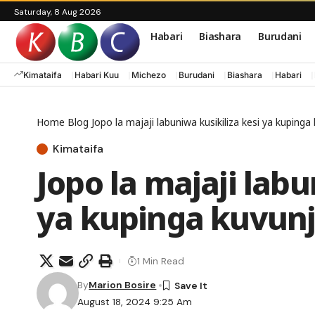
Saturday, 8 Aug 2026
Habari
Biashara
Burudani
Kimataifa
Habari Kuu
Michezo
Burudani
Biashara
Habari
Home
Blog
Jopo la majaji labuniwa kusikiliza kesi ya kupin
Kimataifa
Jopo la majaji labu
ya kupinga kuvun
1 Min Read
By
Marion Bosire
August 18, 2024 9:25 Am