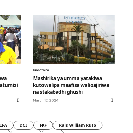
Kimataifa
zwa
Mashirika ya umma yatakiwa
matumizi
kutowalipa maafisa walioajiriwa
na stakabadhi ghushi
March 12, 2024
FIFA
DCI
FKF
Rais William Ruto