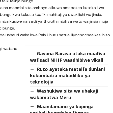
tta kuvunja bunge.
ana na maombi sita ambayo alikuwa amepokea kutoka kwa
nge kwa kukosa kuafiki mahitaji ya uwakilishi wa jinsia.
amba kusiwe na zaidi ya thuluthi mbili za watu wa jinsia moja
mo bunge.
oa ushauri wake kwa Rais Uhuru hatua iliyochochea kesi hizo
aji watano
Gavana Barasa ataka maafisa
wafisadi NHIF waadhibiwe vikali
Ruto ayataka mataifa duniani
kukumbatia mabadiliko ya
teknolojia
Washukiwa sita wa ubakaji
wakamatwa Meru
Maandamano ya kupinga
serikali kuendelea Ijumaa