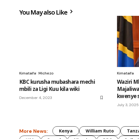
You May also Like
Kimataifa
Michezo
Kimataifa
KBC kurusha mubashara mechi
Waziri M
mbili za Ligi Kuu kila wiki
Majaliw
kwenye s
December 4, 2023
July 3, 2025
More News:
Kenya
William Ruto
Tanz