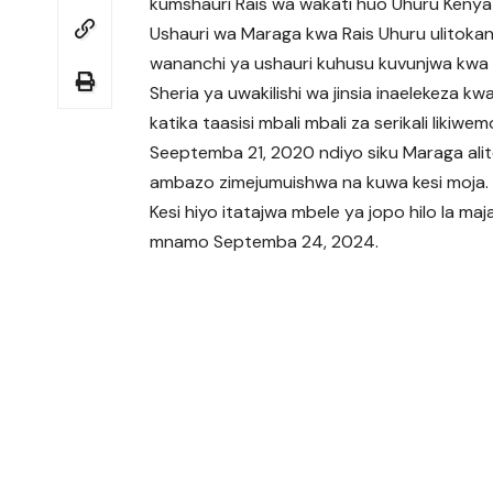
kumshauri Rais wa wakati huo Uhuru Kenya
Ushauri wa Maraga kwa Rais Uhuru ulitok
wananchi ya ushauri kuhusu kuvunjwa kwa bu
Sheria ya uwakilishi wa jinsia inaelekeza kw
katika taasisi mbali mbali za serikali likiwe
Seeptemba 21, 2020 ndiyo siku Maraga alit
ambazo zimejumuishwa na kuwa kesi moja.
Kesi hiyo itatajwa mbele ya jopo hilo la maj
mnamo Septemba 24, 2024.