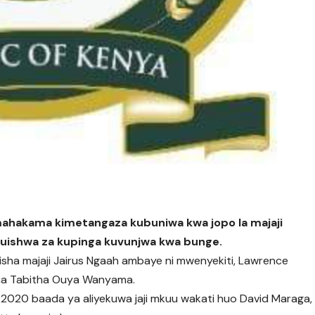
mahakama kimetangaza kubuniwa kwa jopo la majaji
jumuishwa za kupinga kuvunjwa kwa bunge.
umuisha majaji Jairus Ngaah ambaye ni mwenyekiti, Lawrence
 na Tabitha Ouya Wanyama.
 2020 baada ya aliyekuwa jaji mkuu wakati huo David Maraga,