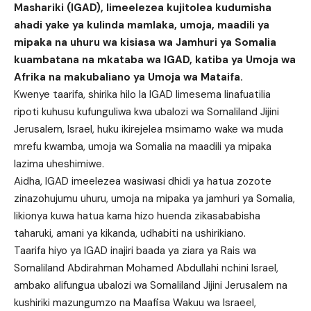
Mashariki (IGAD), limeelezea kujitolea kudumisha
ahadi yake ya kulinda mamlaka, umoja, maadili ya
mipaka na uhuru wa kisiasa wa Jamhuri ya Somalia
kuambatana na mkataba wa IGAD, katiba ya Umoja wa
Afrika na makubaliano ya Umoja wa Mataifa.
Kwenye taarifa, shirika hilo la IGAD limesema linafuatilia
ripoti kuhusu kufunguliwa kwa ubalozi wa Somaliland Jijini
Jerusalem, Israel, huku ikirejelea msimamo wake wa muda
mrefu kwamba, umoja wa Somalia na maadili ya mipaka
lazima uheshimiwe.
Aidha, IGAD imeelezea wasiwasi dhidi ya hatua zozote
zinazohujumu uhuru, umoja na mipaka ya jamhuri ya Somalia,
likionya kuwa hatua kama hizo huenda zikasababisha
taharuki, amani ya kikanda, udhabiti na ushirikiano.
Taarifa hiyo ya IGAD inajiri baada ya ziara ya Rais wa
Somaliland Abdirahman Mohamed Abdullahi nchini Israel,
ambako alifungua ubalozi wa Somaliland Jijini Jerusalem na
kushiriki mazungumzo na Maafisa Wakuu wa Israeel,