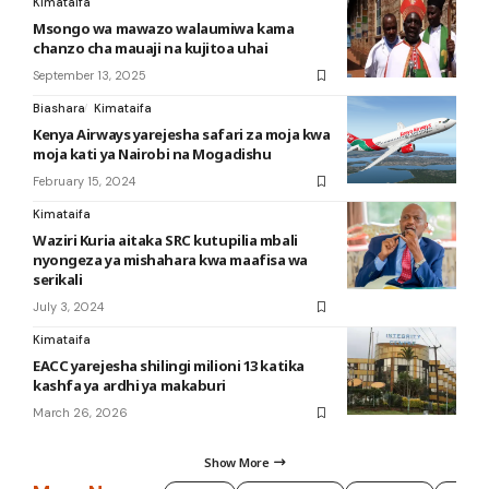
Kimataifa
Msongo wa mawazo walaumiwa kama
chanzo cha mauaji na kujitoa uhai
September 13, 2025
Biashara
Kimataifa
Kenya Airways yarejesha safari za moja kwa
moja kati ya Nairobi na Mogadishu
February 15, 2024
Kimataifa
Waziri Kuria aitaka SRC kutupilia mbali
nyongeza ya mishahara kwa maafisa wa
serikali
July 3, 2024
Kimataifa
EACC yarejesha shilingi milioni 13 katika
kashfa ya ardhi ya makaburi
March 26, 2026
Show More