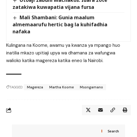
Utoaji zabuni Machakos: Idara zote
zatakiwa kuwapatia vijana fursa
Mali Shambani: Gunia maalum
almemaarufu hertic bag la kuhifadhia
nafaka
Kulingana na Koome, awamu ya kwanza ya mpango huo
inatilia mkazo upitiaji upya wa dhamana za wafungwa
walioko katika magereza katika eneo la Nairobi.
TAGGED:
Magereza
Martha Koome
Msongamano
Search