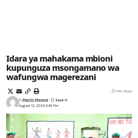
Idara ya mahakama mbioni
kupunguza msongamano wa
wafungwa magerezani
1 Min Read
By
Martin Mwanje
August 12, 2024 5:45 Pm