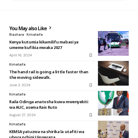
You May also Like
Biashara
Kimataifa
Kenya kutumia kikamilifu mabasi ya
umeme kufikia mwaka 2027
April 16, 2024
Kimataifa
The hand rail is going a little faster than
the moving sidewalk.
June 3, 2024
Kimataifa
Raila Odinga anatosha kuwa mwenyekiti
wa AUC, asema Rais Ruto
August 27, 2024
Kimataifa
KEMSA yatuzwa na shirika la utafiti wa
ubora nchini Uingereza