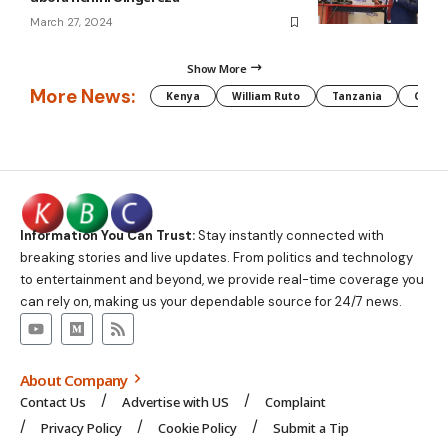
March 27, 2024
Show More
More News:
Kenya
William Ruto
Tanzania
CAF
Information You Can Trust:
Stay instantly connected with
breaking stories and live updates. From politics and technology
to entertainment and beyond, we provide real-time coverage you
can rely on, making us your dependable source for 24/7 news.
About Company
Contact Us
Advertise with US
Complaint
Privacy Policy
Cookie Policy
Submit a Tip