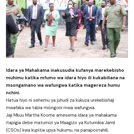
Idara ya Mahakama inakusudia kufanya marekebisho
muhimu katika mfumo wa idara hiyo ili kukabiliana na
msongamano wa wafungwa katika magereza humu
nchini.
Hatua hiyo ni sehemu ya juhudi za kukuza urekebishaji
mwafaka wa tabia miongoni mwa wafungwa.
Jaji Mkuu Martha Koome amesema idara ya mahakama
itapigia debe matumizi ya Maagizo ya Kutumikia Jamii
(CSOs) kwa kupitia upya hukumu, na panapostahili,