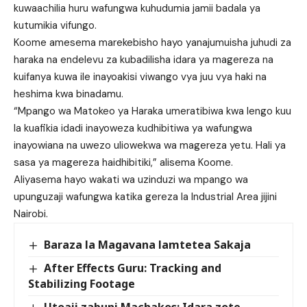
kuwaachilia huru wafungwa kuhudumia jamii badala ya
kutumikia vifungo.
Koome amesema marekebisho hayo yanajumuisha juhudi za
haraka na endelevu za kubadilisha idara ya magereza na
kuifanya kuwa ile inayoakisi viwango vya juu vya haki na
heshima kwa binadamu.
“Mpango wa Matokeo ya Haraka umeratibiwa kwa lengo kuu
la kuafikia idadi inayoweza kudhibitiwa ya wafungwa
inayowiana na uwezo uliowekwa wa magereza yetu. Hali ya
sasa ya magereza haidhibitiki,” alisema Koome.
Aliyasema hayo wakati wa uzinduzi wa mpango wa
upunguzaji wafungwa katika gereza la Industrial Area jijini
Nairobi.
Baraza la Magavana lamtetea Sakaja
After Effects Guru: Tracking and
Stabilizing Footage