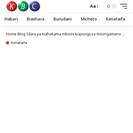
Aa
Habari
Biashara
Burudani
Michezo
Kimataifa
Home
Blog
Idara ya mahakama mbioni kupunguza msongamano wa wafungwa magerezani
Kimataifa