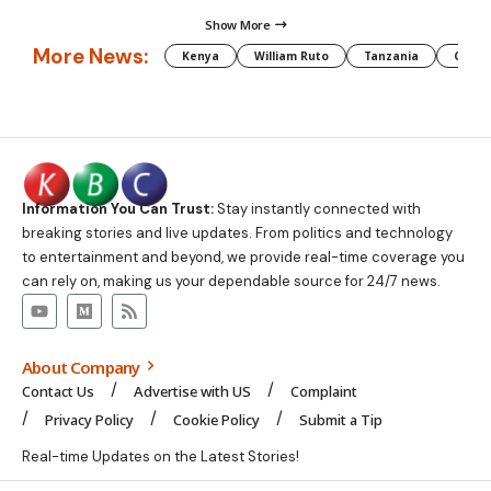
Show More
More News:
Kenya
William Ruto
Tanzania
CAF
Information You Can Trust:
Stay instantly connected with
breaking stories and live updates. From politics and technology
to entertainment and beyond, we provide real-time coverage you
can rely on, making us your dependable source for 24/7 news.
About Company
Contact Us
Advertise with US
Complaint
Privacy Policy
Cookie Policy
Submit a Tip
Real-time Updates on the Latest Stories!