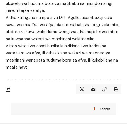
ukosefu wa huduma bora za matibabu na miundomsingi
inayohitajika ya afya.
Aidha kulingana na ripoti ya Dkt. Agullo, usambazaji usio
sawa wa maafisa wa afya pia umesababisha ongezeko hilo,
akidokeza kuwa wahudumu wengi wa afya hupelekwa mijini
na kuwaacha wakazi wa mashinani wakitaabika.
Alitoa wito kwa asasi husika kuhirikiana kwa karibu na
wataalam wa afya, ili kuhakikisha wakazi wa maeneo ya
mashinani wanapata huduma bora za afya, ili kukabiliana na
maafa hayo.
Search