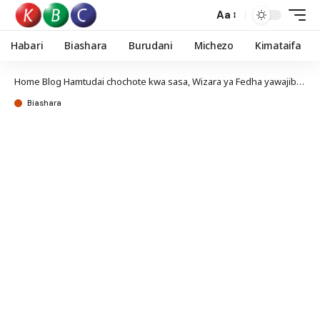
Aa
Habari
Biashara
Burudani
Michezo
Kimataifa
Home
Blog
Hamtudai chochote kwa sasa, Wizara ya Fedha yawajibu Magavana
Biashara