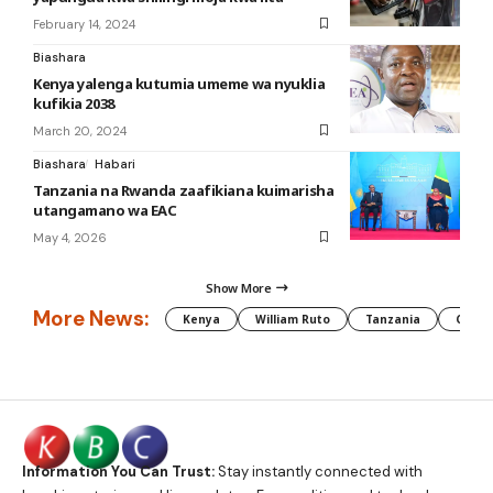
February 14, 2024
Biashara
Kenya yalenga kutumia umeme wa nyuklia
kufikia 2038
March 20, 2024
Biashara
Habari
Tanzania na Rwanda zaafikiana kuimarisha
utangamano wa EAC
May 4, 2026
Show More
More News:
Kenya
William Ruto
Tanzania
CAF
Information You Can Trust:
Stay instantly connected with