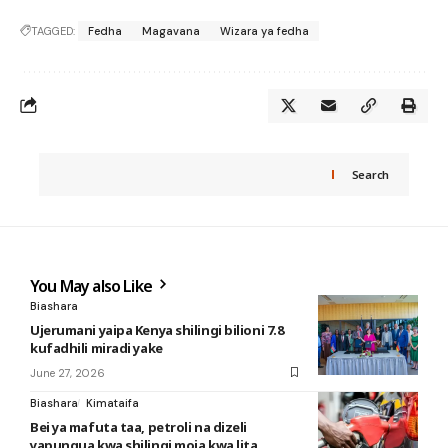
TAGGED:
Fedha
Magavana
Wizara ya fedha
Search
You May also Like
Biashara
Ujerumani yaipa Kenya shilingi bilioni 7.8
kufadhili miradi yake
June 27, 2026
Biashara
Kimataifa
Bei ya mafuta taa, petroli na dizeli
yapungua kwa shilingi moja kwa lita