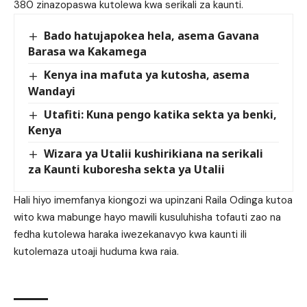
380 zinazopaswa kutolewa kwa serikali za kaunti.
Bado hatujapokea hela, asema Gavana
Barasa wa Kakamega
Kenya ina mafuta ya kutosha, asema
Wandayi
Utafiti: Kuna pengo katika sekta ya benki,
Kenya
Wizara ya Utalii kushirikiana na serikali
za Kaunti kuboresha sekta ya Utalii
Hali hiyo imemfanya kiongozi wa upinzani Raila Odinga kutoa
wito kwa mabunge hayo mawili kusuluhisha tofauti zao na
fedha kutolewa haraka iwezekanavyo kwa kaunti ili
kutolemaza utoaji huduma kwa raia.