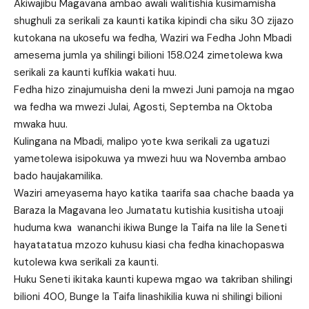
Akiwajibu Magavana ambao awali walitishia kusimamisha
shughuli za serikali za kaunti katika kipindi cha siku 30 zijazo
kutokana na ukosefu wa fedha, Waziri wa Fedha John Mbadi
amesema jumla ya shilingi bilioni 158.024 zimetolewa kwa
serikali za kaunti kufikia wakati huu.
Fedha hizo zinajumuisha deni la mwezi Juni pamoja na mgao
wa fedha wa mwezi Julai, Agosti, Septemba na Oktoba
mwaka huu.
Kulingana na Mbadi, malipo yote kwa serikali za ugatuzi
yametolewa isipokuwa ya mwezi huu wa Novemba ambao
bado haujakamilika.
Waziri ameyasema hayo katika taarifa saa chache baada ya
Baraza la Magavana leo Jumatatu kutishia kusitisha utoaji
huduma kwa wananchi ikiwa Bunge la Taifa na lile la Seneti
hayatatatua mzozo kuhusu kiasi cha fedha kinachopaswa
kutolewa kwa serikali za kaunti.
Huku Seneti ikitaka kaunti kupewa mgao wa takriban shilingi
bilioni 400, Bunge la Taifa linashikilia kuwa ni shilingi bilioni