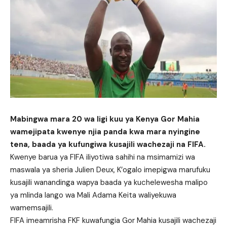
Mabingwa mara 20 wa ligi kuu ya Kenya Gor Mahia
wamejipata kwenye njia panda kwa mara nyingine
tena, baada ya kufungiwa kusajili wachezaji na FIFA.
Kwenye barua ya FIFA iliyotiwa sahihi na msimamizi wa
maswala ya sheria Julien Deux, K’ogalo imepigwa marufuku
kusajili wanandinga wapya baada ya kuchelewesha malipo
ya mlinda lango wa Mali Adama Keita waliyekuwa
wamemsajili.
FIFA imeamrisha FKF kuwafungia Gor Mahia kusajili wachezaji