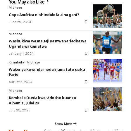
You May also Like
Michezo
Copa América ni shindalo la aina gani?
June 29, 2024
Michezo
Washukiwa wa mauaji ya mwanariadha wa
Uganda wakamatwa
January 1, 2024
Kimataifa
Michezo
Wakenya kuwinda medali Jumatatu usiku
Paris
August 5, 2024
Michezo
Kombe la Dunia kwa vidosho kuanza
Alhamisi, Julai 20
July 20, 2023
Show More