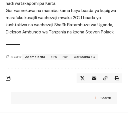
hadi watakapomlipa Keita.
Gor wamekuwa na masaibu kama hayo baada ya kupigwa
marafuku kusajili wachezaji mwaka 2021 baada ya
kushtakiwa na wachezaji Shafik Batambuze wa Uganda,
Dickson Ambundo wa Tanzania na kocha Steven Polack.
TAGGED:
Adama Keita
FIFA
FKF
Gor Mahia FC
Search