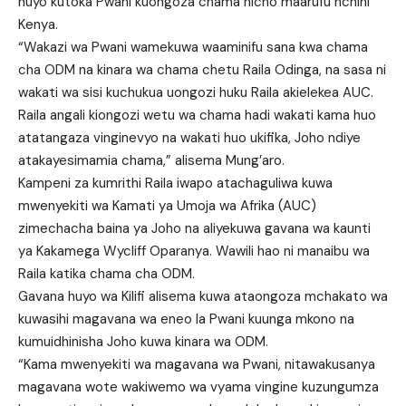
huyo kutoka Pwani kuongoza chama hicho maarufu nchini
Kenya.
“Wakazi wa Pwani wamekuwa waaminifu sana kwa chama
cha ODM na kinara wa chama chetu Raila Odinga, na sasa ni
wakati wa sisi kuchukua uongozi huku Raila akielekea AUC.
Raila angali kiongozi wetu wa chama hadi wakati kama huo
atatangaza vinginevyo na wakati huo ukifika, Joho ndiye
atakayesimamia chama,” alisema Mung’aro.
Kampeni za kumrithi Raila iwapo atachaguliwa kuwa
mwenyekiti wa Kamati ya Umoja wa Afrika (AUC)
zimechacha baina ya Joho na aliyekuwa gavana wa kaunti
ya Kakamega Wycliff Oparanya. Wawili hao ni manaibu wa
Raila katika chama cha ODM.
Gavana huyo wa Kilifi alisema kuwa ataongoza mchakato wa
kuwasihi magavana wa eneo la Pwani kuunga mkono na
kumuidhinisha Joho kuwa kinara wa ODM.
“Kama mwenyekiti wa magavana wa Pwani, nitawakusanya
magavana wote wakiwemo wa vyama vingine kuzungumza