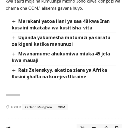
kwa sauti moja na kumuunga mkono Joho kuwa kiongozi wa
chama cha ODM,” alisema gavana huyo.
Marekani yatoa ilani ya saa 48 kwa Iran
kusaini mkataba wa kusitisha vita
Uganda yakomesha matumizi ya sarafu
za kigeni katika manunuzi
Mwanamume ahukumiwa miaka 45 jela
kwa mauaji
Rais Zelenskyy, akatiza ziara ya Afrika
Kusini ghafla na kurejea Ukraine
TAGGED:
Gideon Mung'aro
ODM