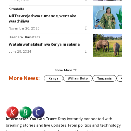
Kimataifa
Niffer arejeshwa rumande, wenzake
waachiliwa
November 26, 2025
Biashara
Kimataifa
Watalii wahakikishiwa Kenya ni salama
June 29, 2024
Show More
More News:
Kenya
William Ruto
Tanzania
CAF
Information You Can Trust:
Stay instantly connected with
breaking stories and live updates. From politics and technology