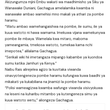
Akizungumza mjini Embu wakati wa maadhimisho ya Siku ya
Wanawake Duniani, Gachagua amelalamika kwamba ni
wanawake ambao wamehisi mno makali ya athari za pombe
haramu.
“Watu ambao wamehangaishwa na pombe, ile sumu, ile ya
kuua watoto ni hawa wamama. Imekuwa vijana wamekunywa
pombe ile mbaya. Wamelala kwa mitaro, maboma
yameangamia, tmekosa watoto, tumekaa kama nchi
imepotea,” alilalama Gachagua.
“Serikali wiki hii imetangaza mipango kabambe ya kuondoa
sumu katika Jamhuri ya Kenya.”
Naibu Rais alirejelea agizo la kuvitaka viwanda
vinavyotengeneza pombe haramu kufungwa kuwa baadhi ya
mikakati ya kukabiliana na jinamizi la pombe haramu.
“Polisi wameagizwa kwamba wafunge viwanda visivyokuwa
na leseni na kuharibu mitambo ya kutengeneza simu ya
kuua watoto wetu,” aliongeza Gachagua.