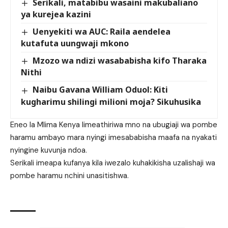
Serikali, matabibu wasaini makubaliano
ya kurejea kazini
Uenyekiti wa AUC: Raila aendelea
kutafuta uungwaji mkono
Mzozo wa ndizi wasababisha kifo Tharaka
Nithi
Naibu Gavana William Oduol: Kiti
kugharimu shilingi milioni moja? Sikuhusika
Eneo la Mlima Kenya limeathiriwa mno na ubugiaji wa pombe
haramu ambayo mara nyingi imesababisha maafa na nyakati
nyingine kuvunja ndoa.
Serikali imeapa kufanya kila iwezalo kuhakikisha uzalishaji wa
pombe haramu nchini unasitishwa.