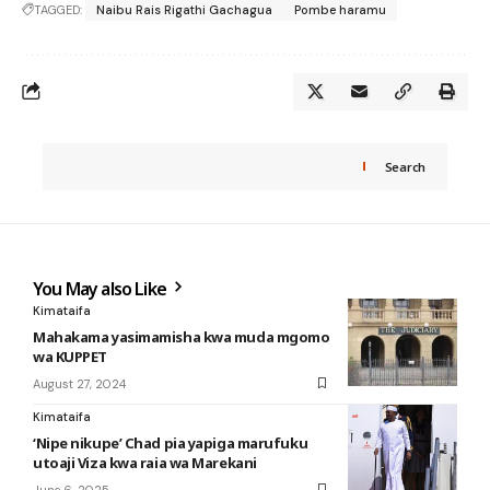
TAGGED:
Naibu Rais Rigathi Gachagua
Pombe haramu
Search
You May also Like
Kimataifa
Mahakama yasimamisha kwa muda mgomo
wa KUPPET
August 27, 2024
Kimataifa
‘Nipe nikupe’ Chad pia yapiga marufuku
utoaji Viza kwa raia wa Marekani
June 6, 2025