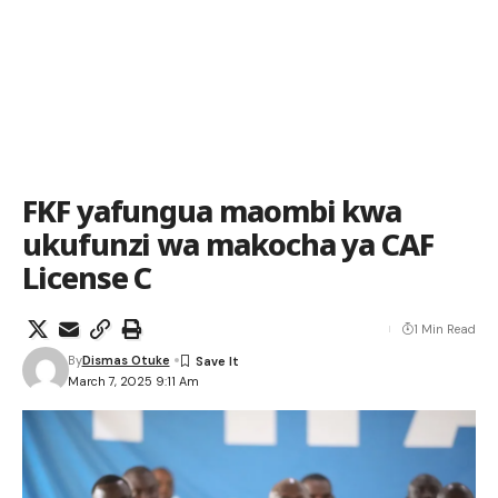
FKF yafungua maombi kwa
ukufunzi wa makocha ya CAF
License C
1 Min Read
By
Dismas Otuke
March 7, 2025 9:11 Am