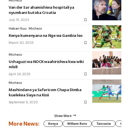
Michezo
Van der Sar ahamishiwa hospitali ya
nyumbani kutoka Croatia
July 15, 2023
Habari Kuu
Michezo
Kenya kumenyana na Nge wa Gambia leo
March 20, 2025
Michezo
Uchaguzi wa NOCK waahirishwa kwa wiki
mbili
April 24, 2025
Michezo
Mashindano ya Safaricom Chapa Dimba
kuelekea Siaya na Kisii
September 8, 2023
Show More
More News:
Kenya
William Ruto
Tanzania
CAF