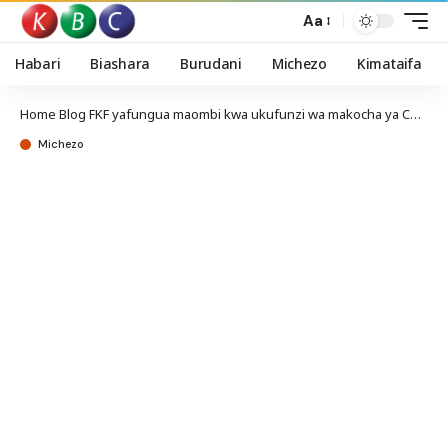
Aa
Habari
Biashara
Burudani
Michezo
Kimataifa
Home
Blog
FKF yafungua maombi kwa ukufunzi wa makocha ya CAF License C
Michezo