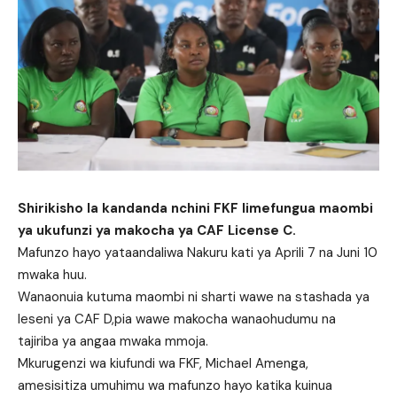
Shirikisho la kandanda nchini FKF limefungua maombi
ya ukufunzi ya makocha ya CAF License C.
Mafunzo hayo yataandaliwa Nakuru kati ya Aprili 7 na Juni 10
mwaka huu.
Wanaonuia kutuma maombi ni sharti wawe na stashada ya
leseni ya CAF D,pia wawe makocha wanaohudumu na
tajiriba ya angaa mwaka mmoja.
Mkurugenzi wa kiufundi wa FKF, Michael Amenga,
amesisitiza umuhimu wa mafunzo hayo katika kuinua