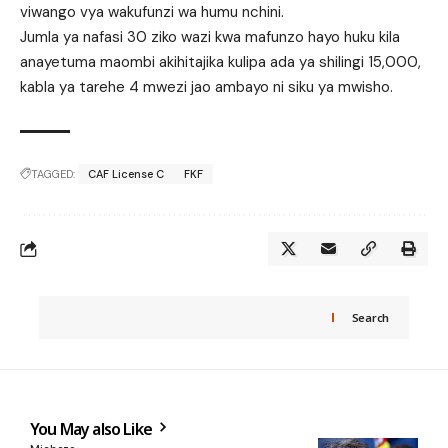
viwango vya wakufunzi wa humu nchini.
Jumla ya nafasi 30 ziko wazi kwa mafunzo hayo huku kila
anayetuma maombi akihitajika kulipa ada ya shilingi 15,000,
kabla ya tarehe 4 mwezi jao ambayo ni siku ya mwisho.
TAGGED:
CAF License C
FKF
Search
You May also Like