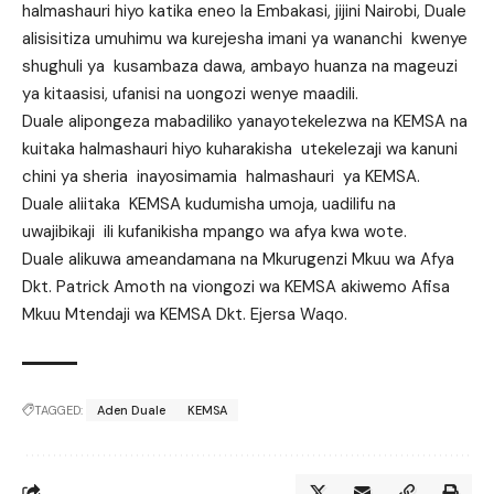
halmashauri hiyo katika eneo la Embakasi, jijini Nairobi, Duale
alisisitiza umuhimu wa kurejesha imani ya wananchi kwenye
shughuli ya kusambaza dawa, ambayo huanza na mageuzi
ya kitaasisi, ufanisi na uongozi wenye maadili.
Duale alipongeza mabadiliko yanayotekelezwa na KEMSA na
kuitaka halmashauri hiyo kuharakisha utekelezaji wa kanuni
chini ya sheria inayosimamia halmashauri ya KEMSA.
Duale aliitaka KEMSA kudumisha umoja, uadilifu na
uwajibikaji ili kufanikisha mpango wa afya kwa wote.
Duale alikuwa ameandamana na Mkurugenzi Mkuu wa Afya
Dkt. Patrick Amoth na viongozi wa KEMSA akiwemo Afisa
Mkuu Mtendaji wa KEMSA Dkt. Ejersa Waqo.
TAGGED:
Aden Duale
KEMSA