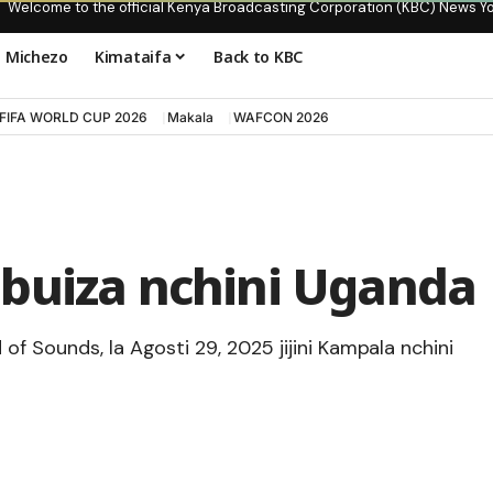
Welcome to the official Kenya Broadcasting Corporation (KBC) News Y
Michezo
Kimataifa
Back to KBC
FIFA WORLD CUP 2026
Makala
WAFCON 2026
buiza nchini Uganda
f Sounds, la Agosti 29, 2025 jijini Kampala nchini