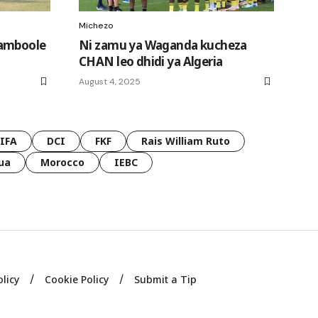
Michezo
Namboole
Ni zamu ya Waganda kucheza
CHAN leo dhidi ya Algeria
August 4, 2025
FIFA
DCI
FKF
Rais William Ruto
ua
Morocco
IEBC
olicy
Cookie Policy
Submit a Tip