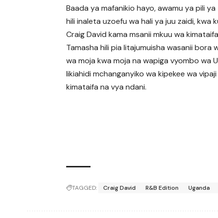
Baada ya mafanikio hayo, awamu ya pili y
hili inaleta uzoefu wa hali ya juu zaidi, kwa
Craig David kama msanii mkuu wa kimataifa
Tamasha hili pia litajumuisha wasanii bora 
wa moja kwa moja na wapiga vyombo wa 
likiahidi mchanganyiko wa kipekee wa vipaji
kimataifa na vya ndani.
TAGGED:
Craig David
R&B Edition
Uganda