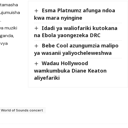
a tamasha
Esma Platnumz afunga ndoa
 kujumuisha
kwa mara nyingine
.
Idadi ya waliofariki kutokana
wa muziki
na Ebola yaongezeka DRC
Uganda,
 vya
Bebe Cool azungumzia malipo
ya wasanii yaliyocheleweshwa
Wadau Hollywood
wamkumbuka Diane Keaton
aliyefariki
World of Sounds concert