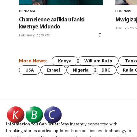
Burudani
Burudani
Chameleone aafikia ufanisi
Mwigizaji
kwenye Mdundo
April 7, 2025
February 27, 2025
More News:
Kenya
William Ruto
Tanz
USA
Israel
Nigeria
DRC
Raila 
Information You Can Trust:
Stay instantly connected with
breaking stories and live updates. From politics and technology to