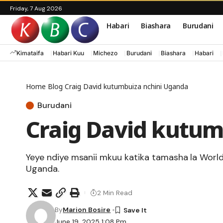
Friday, 7 Aug 2026
Habari
Biashara
Burudani
Kimataifa
Habari Kuu
Michezo
Burudani
Biashara
Habari
Home
Blog
Craig David kutumbuiza nchini Uganda
Burudani
Craig David kutum
Yeye ndiye msanii mkuu katika tamasha la World o
Uganda.
2 Min Read
By
Marion Bosire
June 19, 2025 1:08 Pm