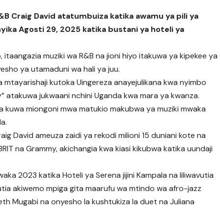
 Craig David atatumbuiza katika awamu ya pili ya
yika Agosti 29, 2025 katika bustani ya hoteli ya
itaangazia muziki wa R&B na jioni hiyo itakuwa ya kipekee ya
yesho ya utamaduni wa hali ya juu.
a mtayarishaji kutoka Uingereza anayejulikana kwa nyimbo
way” atakuwa jukwaani nchini Uganda kwa mara ya kwanza.
iwa kuwa miongoni mwa matukio makubwa ya muziki mwaka
la.
Craig David ameuza zaidi ya rekodi milioni 15 duniani kote na
RIT na Grammy, akichangia kwa kiasi kikubwa katika uundaji
ka 2023 katika Hoteli ya Serena jijini Kampala na liliwavutia
tia akiwemo mpiga gita maarufu wa mtindo wa afro-jazz
h Mugabi na onyesho la kushtukiza la duet na Juliana