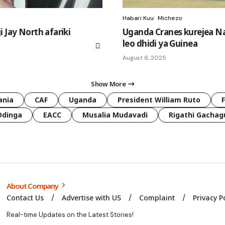
Habari Kuu
Michezo
 Jay North afariki
Uganda Cranes kurejea 
leo dhidi ya Guinea
August 8, 2025
Show More
ania
CAF
Uganda
President William Ruto
Odinga
EACC
Musalia Mudavadi
Rigathi Gachag
About Company
Contact Us
Advertise with US
Complaint
Privacy P
Real-time Updates on the Latest Stories!