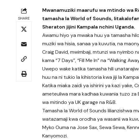
Mwanamuziki maarufu wa mtindo wa R&B
tamasha la World of Sounds, litakalofan
SHARE
Sheraton jijini Kampala nchini Uganda.
Awamu hiyo ya mwaka huu ya tamasha hilo, 
muziki wa hisia, sanaa ya kuvutia, na maon
Craig David, mwimbaji, mtunzi wa nyimbo n
kama “7 Days”, “Fill Me In” na “Walking A
Uwepo wake katika tamasha hili unataraj
huu na ni tukio la kihistoria kwa jiji la Kampa
Katika miaka zaidi ya ishirini ya kazi yake, 
ameteuliwa mara kadhaa kuwania tuzo za B
wa mitindo ya UK garage na R&B.
Tamasha la World of Sounds lilianzishwa mwa
watazamaji kwa orodha ya wasanii wa kuvu
Myko Ouma na Jose Sax, Sewa Sewa, Kennet
Kanyomozi.