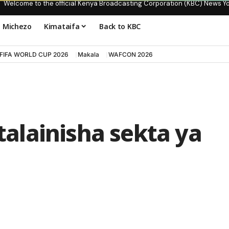
Welcome to the official Kenya Broadcasting Corporation (KBC) News Y
Michezo
Kimataifa
Back to KBC
FIFA WORLD CUP 2026
Makala
WAFCON 2026
italainisha sekta ya