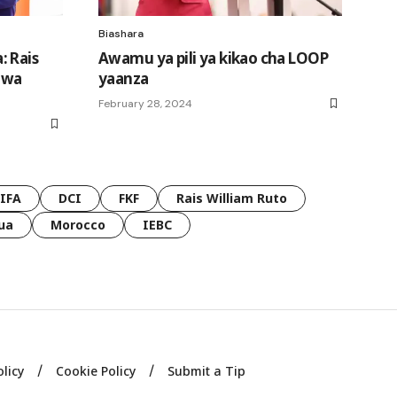
Biashara
: Rais
Awamu ya pili ya kikao cha LOOP
 wa
yaanza
February 28, 2024
FIFA
DCI
FKF
Rais William Ruto
ua
Morocco
IEBC
olicy
Cookie Policy
Submit a Tip