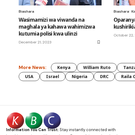
Biashara
Biashara
Ki
Wasimamizi wa viwanda na
Oparanya
maghala ya kahawa wahimizwa
kushirik
kutumia polisi kwa ulinzi
October 22,
December 21, 2023
More News:
Kenya
William Ruto
Tanz
USA
Israel
Nigeria
DRC
Raila 
Information You Can Trust:
Stay instantly connected with