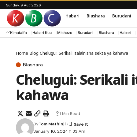
Sunday, 9 Aug 2026
Habari
Biashara
Burudani
Kimataifa
Habari Kuu
Michezo
Burudani
Biashara
Habari
Home
Blog
Chelugui: Serikali italainisha sekta ya kahawa
Biashara
Chelugui: Serikali 
kahawa
1 Min Read
By
Tom Mathinji
January 10, 2024 11:33 Am