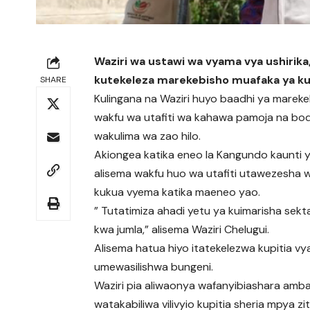
Waziri wa ustawi wa vyama vya ushirika
kutekeleza marekebisho muafaka ya kul
SHARE
Kulingana na Waziri huyo baadhi ya mareke
wakfu wa utafiti wa kahawa pamoja na bodi
wakulima wa zao hilo.
Akiongea katika eneo la Kangundo kaunti y
alisema wakfu huo wa utafiti utawezesha
kukua vyema katika maeneo yao.
” Tutatimiza ahadi yetu ya kuimarisha se
kwa jumla,” alisema Waziri Chelugui.
Alisema hatua hiyo itatekelezwa kupitia 
umewasilishwa bungeni.
Waziri pia aliwaonya wafanyibiashara am
watakabiliwa vilivyio kupitia sheria mpya z