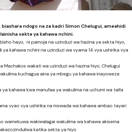
, biashara ndogo na za kadri Simon Chelugui, ameahidi
ainisha sekta ya kahawa nchini.
bisho hayo, ni pamoja na uzinduzi wa hazina ya sekta hiyo,
 ya kahawa nchini na uzinduzi wa vyama 14 vya ushirika vya
a Machakos wakati wa uzinduzi wa hazina hiyo, Chelugui
 wakulima kuchagua aina ya mbegu ya kahawa inayoweza
kta ya kahawa kwa manufaa ya wakulima na uchumi wa taifa
vyama vyao vya ushirika na mswada wa kahawa ambao tayari
bao wamekuwa wakiwalagai wakulima wa kahawa akisema
itakazozinduliwa katika sekta ya hiyo