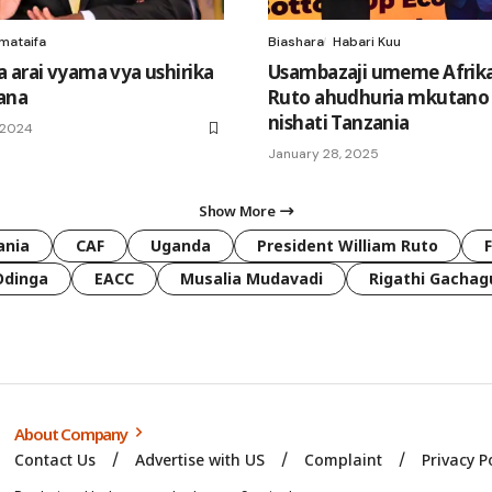
mataifa
Biashara
Habari Kuu
 arai vyama vya ushirika
Usambazaji umeme Afrika
iana
Ruto ahudhuria mkutano
nishati Tanzania
 2024
January 28, 2025
Show More
ania
CAF
Uganda
President William Ruto
Odinga
EACC
Musalia Mudavadi
Rigathi Gachag
About Company
Contact Us
Advertise with US
Complaint
Privacy P