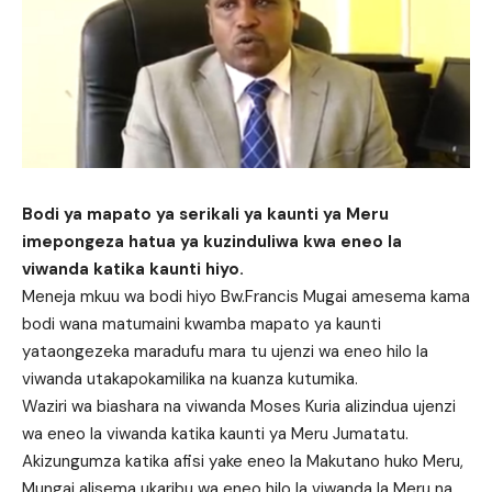
Bodi ya mapato ya serikali ya kaunti ya Meru
imepongeza hatua ya kuzinduliwa kwa eneo la
viwanda katika kaunti hiyo.
Meneja mkuu wa bodi hiyo Bw.Francis Mugai amesema kama
bodi wana matumaini kwamba mapato ya kaunti
yataongezeka maradufu mara tu ujenzi wa eneo hilo la
viwanda utakapokamilika na kuanza kutumika.
Waziri wa biashara na viwanda Moses Kuria alizindua ujenzi
wa eneo la viwanda katika kaunti ya Meru Jumatatu.
Akizungumza katika afisi yake eneo la Makutano huko Meru,
Mungai alisema ukaribu wa eneo hilo la viwanda la Meru na