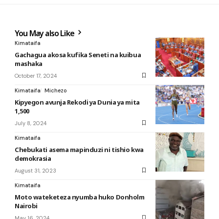
You May also Like
Kimataifa
Gachagua akosa kufika Seneti na kuibua
mashaka
October 17, 2024
Kimataifa
Michezo
Kipyegon avunja Rekodi ya Dunia ya mita
1,500
July 8, 2024
Kimataifa
Chebukati asema mapinduzi ni tishio kwa
demokrasia
August 31, 2023
Kimataifa
Moto wateketeza nyumba huko Donholm
Nairobi
May 16, 2024