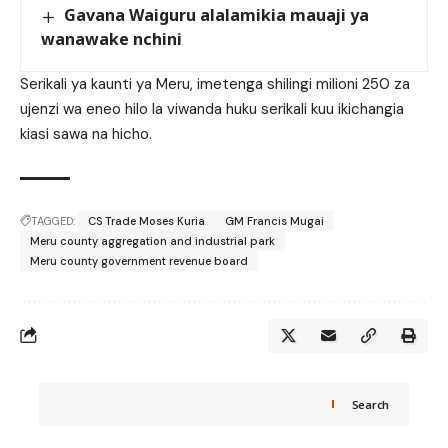
Gavana Waiguru alalamikia mauaji ya
wanawake nchini
Serikali ya kaunti ya Meru, imetenga shilingi milioni 250 za
ujenzi wa eneo hilo la viwanda huku serikali kuu ikichangia
kiasi sawa na hicho.
TAGGED:
CS Trade Moses Kuria
GM Francis Mugai
Meru county aggregation and industrial park
Meru county government revenue board
Search