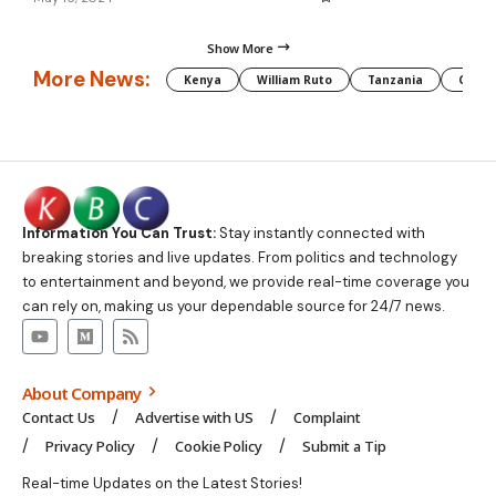
Show More
More News:
Kenya
William Ruto
Tanzania
CAF
Information You Can Trust:
Stay instantly connected with
breaking stories and live updates. From politics and technology
to entertainment and beyond, we provide real-time coverage you
can rely on, making us your dependable source for 24/7 news.
About Company
Contact Us
Advertise with US
Complaint
Privacy Policy
Cookie Policy
Submit a Tip
Real-time Updates on the Latest Stories!