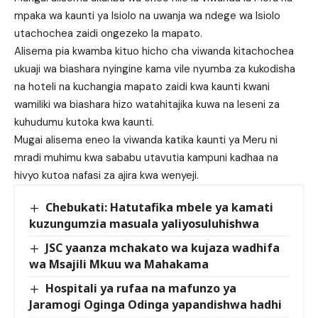
mpaka wa kaunti ya Isiolo na uwanja wa ndege wa Isiolo
utachochea zaidi ongezeko la mapato.
Alisema pia kwamba kituo hicho cha viwanda kitachochea
ukuaji wa biashara nyingine kama vile nyumba za kukodisha
na hoteli na kuchangia mapato zaidi kwa kaunti kwani
wamiliki wa biashara hizo watahitajika kuwa na leseni za
kuhudumu kutoka kwa kaunti.
Mugai alisema eneo la viwanda katika kaunti ya Meru ni
mradi muhimu kwa sababu utavutia kampuni kadhaa na
hivyo kutoa nafasi za ajira kwa wenyeji.
Chebukati: Hatutafika mbele ya kamati
kuzungumzia masuala yaliyosuluhishwa
JSC yaanza mchakato wa kujaza wadhifa
wa Msajili Mkuu wa Mahakama
Hospitali ya rufaa na mafunzo ya
Jaramogi Oginga Odinga yapandishwa hadhi