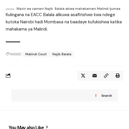
Waziri wa zamani Najib Balala akiwa mahakamani Malindi Ijumaa
Kulingana na EACC Balala alikuwa asafirishwe kwa ndege
kutoka Nairobi hadi Mombasa na baadaye kufukishwa katika
mahakama ya Malindi.
TAGGED:
Malindi Court
Najib Balala
Search
You May also Like