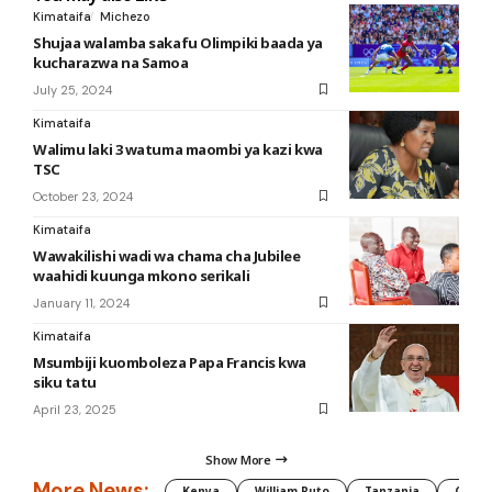
Kimataifa
Michezo
Shujaa walamba sakafu Olimpiki baada ya
kucharazwa na Samoa
July 25, 2024
Kimataifa
Walimu laki 3 watuma maombi ya kazi kwa
TSC
October 23, 2024
Kimataifa
Wawakilishi wadi wa chama cha Jubilee
waahidi kuunga mkono serikali
January 11, 2024
Kimataifa
Msumbiji kuomboleza Papa Francis kwa
siku tatu
April 23, 2025
Show More
More News:
Kenya
William Ruto
Tanzania
CAF