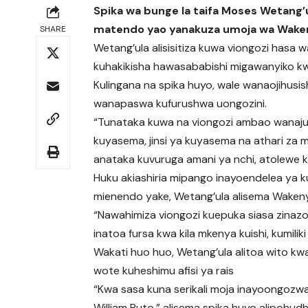
Spika wa bunge la taifa Moses Wetang’
matendo yao yanakuza umoja wa Wake
SHARE
Wetang’ula alisisitiza kuwa viongozi hasa w
kuhakikisha hawasababishi migawanyiko kw
Kulingana na spika huyo, wale wanaojihusi
wanapaswa kufurushwa uongozini.
“Tunataka kuwa na viongozi ambao wanaju
kuyasema, jinsi ya kuyasema na athari za
anataka kuvuruga amani ya nchi, atolewe 
Huku akiashiria mipango inayoendelea ya 
mienendo yake, Wetang’ula alisema Wakeny
“Nawahimiza viongozi kuepuka siasa zinazo
inatoa fursa kwa kila mkenya kuishi, kumilik
Wakati huo huo, Wetang’ula alitoa wito kw
wote kuheshimu afisi ya rais
“Kwa sasa kuna serikali moja inayoongozwa
William Ruto,” alisema spika huyo alipohud