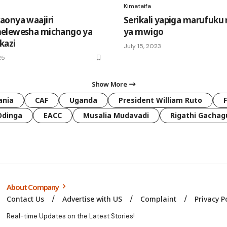
Kimataifa
onya waajiri
Serikali yapiga marufuku 
elewesha michango ya
ya mwigo
kazi
July 15, 2023
25
Show More
ania
CAF
Uganda
President William Ruto
Odinga
EACC
Musalia Mudavadi
Rigathi Gachag
About Company
Contact Us
Advertise with US
Complaint
Privacy P
Real-time Updates on the Latest Stories!