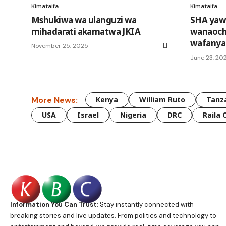
Kimataifa
Kimataifa
Mshukiwa wa ulanguzi wa
SHA yawa
mihadarati akamatwa JKIA
wanaoch
wafanya
November 25, 2025
June 23, 20
More News:
Kenya
William Ruto
Tanz
USA
Israel
Nigeria
DRC
Raila 
Information You Can Trust:
Stay instantly connected with
breaking stories and live updates. From politics and technology to