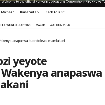
Welcome to the official Kenya Broadcasting Corporation (KBC) News Y
Michezo
Kimataifa
Back to KBC
FIFA WORLD CUP 2026
Makala
WAFCON 2026
 Wakenya anapaswa kuondolewa mamlakani
ozi yeyote
 Wakenya anapaswa
akani