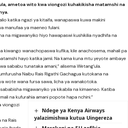
ula, ametoa wito kwa viongozi kuhakikisha matamshi na
nya.
alio katika ngazi ya kitaifa, wanapaswa kuwa makini
a manufaa ya maeneo fulani.
sha na migawanyiko hiyo hawapaswi kushikilia nyadhifa na
a kiwango wanachopaswa kufika, kile anachosema, mahali pa
 matamshi hayo katika jamii. Na kama kuna mtu yeyote ambaye
kwa sababu tunataka amani,” alisema Wetang’ula.
kumfurusha Naibu Rais Rigathi Gachagua kutokana na
a wote wana fursa sawa, licha ya wanakotoka.
sababisha migawanyiko ya kikabila na kimaeneo. Katiba
i mali na kufurahia amani popote hapa nchini.”
a viongozi
Ndege ya Kenya Airways
yalazimishwa kutua Uingereza
 na Rais
Marekani na EU zafikia
huria ibada