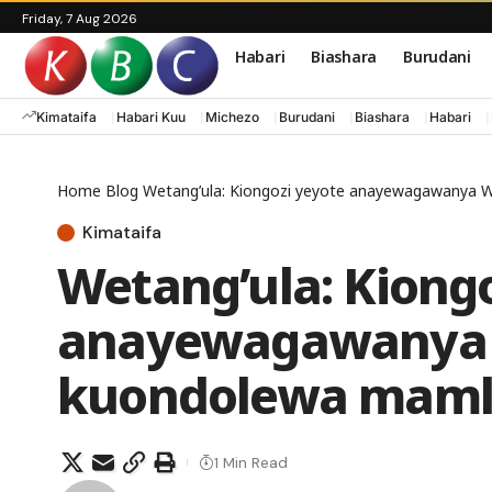
Friday, 7 Aug 2026
Habari
Biashara
Burudani
Kimataifa
Habari Kuu
Michezo
Burudani
Biashara
Habari
Home
Blog
Wetang’ula: Kiongozi yeyote anayewagawanya
Kimataifa
Wetang’ula: Kiong
anayewagawanya
kuondolewa maml
1 Min Read