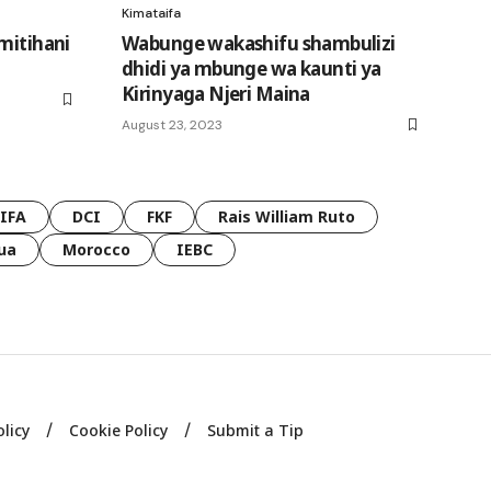
Kimataifa
mitihani
Wabunge wakashifu shambulizi
dhidi ya mbunge wa kaunti ya
Kirinyaga Njeri Maina
August 23, 2023
FIFA
DCI
FKF
Rais William Ruto
ua
Morocco
IEBC
olicy
Cookie Policy
Submit a Tip