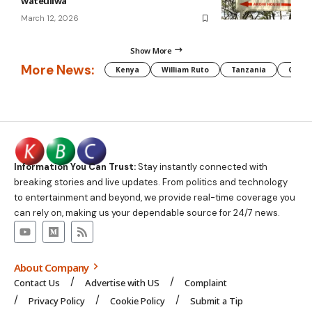
wateuliwa
March 12, 2026
Show More
More News:
Kenya
William Ruto
Tanzania
CAF
Information You Can Trust:
Stay instantly connected with
breaking stories and live updates. From politics and technology
to entertainment and beyond, we provide real-time coverage you
can rely on, making us your dependable source for 24/7 news.
About Company
Contact Us
Advertise with US
Complaint
Privacy Policy
Cookie Policy
Submit a Tip