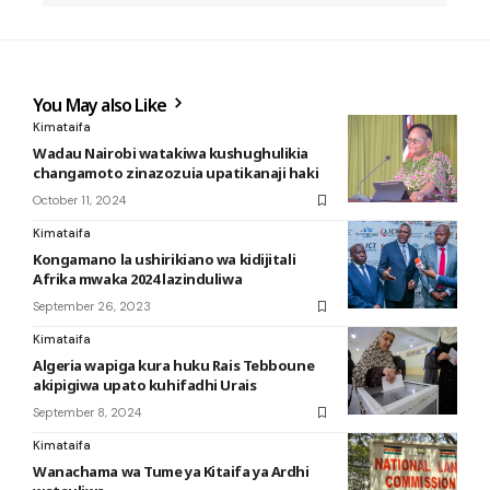
You May also Like
Kimataifa
Wadau Nairobi watakiwa kushughulikia
changamoto zinazozuia upatikanaji haki
October 11, 2024
Kimataifa
Kongamano la ushirikiano wa kidijitali
Afrika mwaka 2024 lazinduliwa
September 26, 2023
Kimataifa
Algeria wapiga kura huku Rais Tebboune
akipigiwa upato kuhifadhi Urais
September 8, 2024
Kimataifa
Wanachama wa Tume ya Kitaifa ya Ardhi