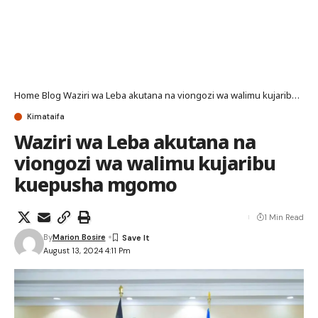
Home
Blog
Waziri wa Leba akutana na viongozi wa walimu kujaribu kuepusha mgomo
Kimataifa
Waziri wa Leba akutana na
viongozi wa walimu kujaribu
kuepusha mgomo
1 Min Read
By
Marion Bosire
August 13, 2024 4:11 Pm