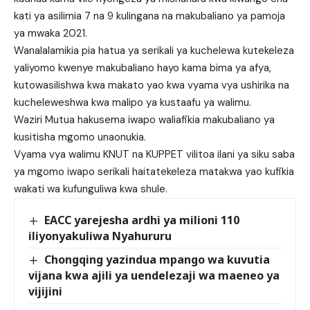
kati ya asilimia 7 na 9 kulingana na makubaliano ya pamoja
ya mwaka 2021.
Wanalalamikia pia hatua ya serikali ya kuchelewa kutekeleza
yaliyomo kwenye makubaliano hayo kama bima ya afya,
kutowasilishwa kwa makato yao kwa vyama vya ushirika na
kucheleweshwa kwa malipo ya kustaafu ya walimu.
Waziri Mutua hakusema iwapo waliafikia makubaliano ya
kusitisha mgomo unaonukia.
Vyama vya walimu KNUT na KUPPET vilitoa ilani ya siku saba
ya mgomo iwapo serikali haitatekeleza matakwa yao kufikia
wakati wa kufunguliwa kwa shule.
EACC yarejesha ardhi ya milioni 110
iliyonyakuliwa Nyahururu
Chongqing yazindua mpango wa kuvutia
vijana kwa ajili ya uendelezaji wa maeneo ya
vijijini