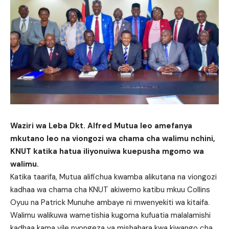
Waziri wa Leba Dkt. Alfred Mutua leo amefanya
mkutano leo na viongozi wa chama cha walimu nchini,
KNUT katika hatua iliyonuiwa kuepusha mgomo wa
walimu.
Katika taarifa, Mutua alifichua kwamba alikutana na viongozi
kadhaa wa chama cha KNUT akiwemo katibu mkuu Collins
Oyuu na Patrick Munuhe ambaye ni mwenyekiti wa kitaifa.
Walimu walikuwa wametishia kugoma kufuatia malalamishi
kadhaa kama vile nyongeza ya mishahara kwa kiwango cha