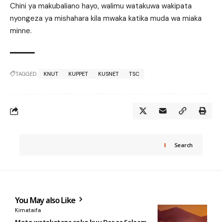
Chini ya makubaliano hayo, walimu watakuwa wakipata
nyongeza ya mishahara kila mwaka katika muda wa miaka
minne.
TAGGED:
KNUT
KUPPET
KUSNET
TSC
Search
You May also Like
Kimataifa