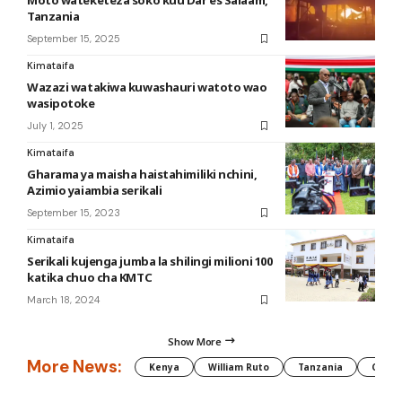
Moto wateketeza soko kuu Dar es Salaam,
Tanzania
September 15, 2025
Kimataifa
Wazazi watakiwa kuwashauri watoto wao
wasipotoke
July 1, 2025
Kimataifa
Gharama ya maisha haistahimiliki nchini,
Azimio yaiambia serikali
September 15, 2023
Kimataifa
Serikali kujenga jumba la shilingi milioni 100
katika chuo cha KMTC
March 18, 2024
Show More
More News:
Kenya
William Ruto
Tanzania
CAF