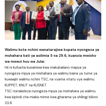
Walimu kote nchini wanatarajiwa kupata nyongeza ya
mshahara kati ya asilimia 5 na 29.6, kuanzia mwisho
wa mwezi huu wa Julai.
Hii ni kufuatia kusainiwa kwa makubaliano mapya ya
nyongeza mpya ya mishahara ya walimu baina ya tume ya
kuwaajiri walimu nchini TSC, na vyama vitatu vya walimu:
KUPPET, KNUT na KUSNET.
TSC itatakeleza nyongeza mpya ya mishahara ya walimu
kwa kipindi cha miaka minne kwa gharama ya shilingi bilioni
33.8.