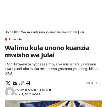
Home
Blog
Walimu kula unono kuanzia mwisho wa Julai
Kimataifa
Walimu kula unono kuanzia
mwisho wa Julai
TSC itatakeleza nyongeza mpya ya mishahara ya walimu
kwa kipindi cha miaka minne kwa gharama ya shilingi bilioni
33.8.
1 Min Read
By
Dismas Otuke
July 19, 2025 8:04 Pm