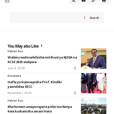
Search
You May also Like
Habari Kuu
Walimu waliosahihisha mitihani ya KJSEA na
KCSE 2025 walipwa
July 9, 2026
Kimataifa
Hafla ya kumuapisha Prof. Kindiki
yaendelea KICC
November 1, 2024
Habari Kuu
Murkomen awapongeza polisi wa Kenya
kwa kudumisha amani Haiti