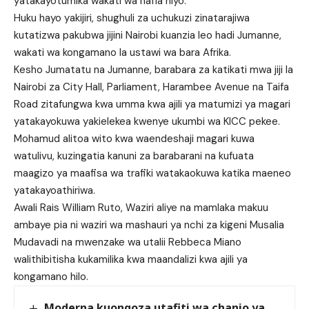
yatakayotumika wakati wa hafla hiyo.
Huku hayo yakijiri, shughuli za uchukuzi zinatarajiwa
kutatizwa pakubwa jijini Nairobi kuanzia leo hadi Jumanne,
wakati wa kongamano la ustawi wa bara Afrika.
Kesho Jumatatu na Jumanne, barabara za katikati mwa jiji la
Nairobi za City Hall, Parliament, Harambee Avenue na Taifa
Road zitafungwa kwa umma kwa ajili ya matumizi ya magari
yatakayokuwa yakielekea kwenye ukumbi wa KICC pekee.
Mohamud alitoa wito kwa waendeshaji magari kuwa
watulivu, kuzingatia kanuni za barabarani na kufuata
maagizo ya maafisa wa trafiki watakaokuwa katika maeneo
yatakayoathiriwa.
Awali Rais William Ruto, Waziri aliye na mamlaka makuu
ambaye pia ni waziri wa mashauri ya nchi za kigeni Musalia
Mudavadi na mwenzake wa utalii Rebbeca Miano
walithibitisha kukamilika kwa maandalizi kwa ajili ya
kongamano hilo.
Moderna kuongoza utafiti wa chanjo ya