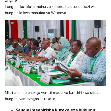
zingine.
Lengo ni kutafuta mbinu za kuboresha utenda kazi wa
bunge hilo kwa manufaa ya Wakenya.
Mkutano huo unakuja wakati madai ya kukithiri kwa ufisadi
bungeni yamezagaa kotekote.
Saudia imeahirisha kutekeleza hukumu