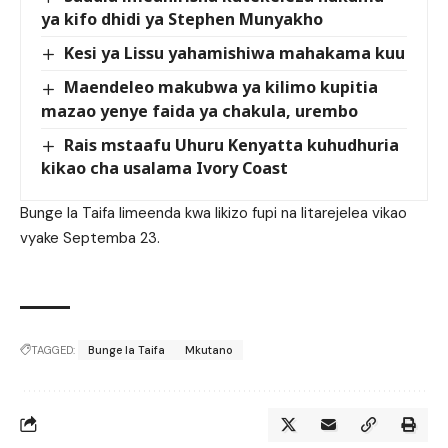
ya kifo dhidi ya Stephen Munyakho
Kesi ya Lissu yahamishiwa mahakama kuu
Maendeleo makubwa ya kilimo kupitia
mazao yenye faida ya chakula, urembo
Rais mstaafu Uhuru Kenyatta kuhudhuria
kikao cha usalama Ivory Coast
Bunge la Taifa limeenda kwa likizo fupi na litarejelea vikao
vyake Septemba 23.
TAGGED:
Bunge la Taifa
Mkutano