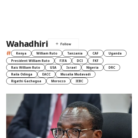
Wahadhiri
#
Kenya
William Ruto
Tanzania
CAF
Uganda
President William Ruto
FIFA
DCI
FKF
Rais William Ruto
USA
Israel
Nigeria
DRC
Raila Odinga
EACC
Musalia Mudavadi
Rigathi Gachagua
Morocco
IEBC