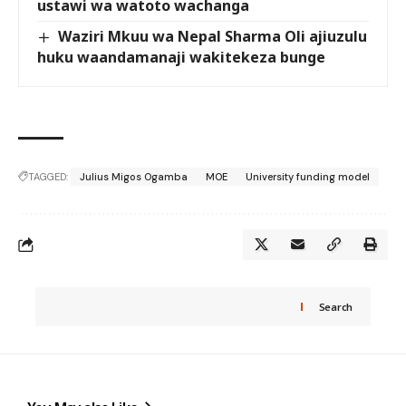
ustawi wa watoto wachanga
Waziri Mkuu wa Nepal Sharma Oli ajiuzulu
huku waandamanaji wakitekeza bunge
TAGGED:
Julius Migos Ogamba
MOE
University funding model
Search