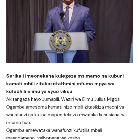
Serikali imeonekana kulegeza msimamo na kubuni
kamati mbili zitakazotathmini mfumo mpya wa
kufadhili elimu ya vyuo vikuu.
Akitangaza hayo Jumapili, Waziri wa Elimu Julius Migos
Ogamba amesema kamati hizo mbili zitasikiza maoni ya
wanafunzi na kutoa mapendekezo mwafaka kuhusiana na
mfumo huo.
Ogamba amewataka wanafunzi kufutilia mbali
maandamano yaliyopangiwa kesho.