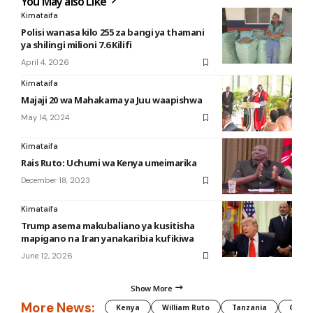
You May also Like
Kimataifa
Polisi wanasa kilo 255 za bangi ya thamani
ya shilingi milioni 7.6 Kilifi
April 4, 2026
Kimataifa
Majaji 20 wa Mahakama ya Juu waapishwa
May 14, 2024
Kimataifa
Rais Ruto: Uchumi wa Kenya umeimarika
December 18, 2023
Kimataifa
Trump asema makubaliano ya kusitisha
mapigano na Iran yanakaribia kufikiwa
June 12, 2026
Show More
More News:
Kenya
William Ruto
Tanzania
CAF