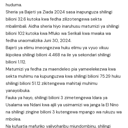
huduma.
Sheria ya Bajeti ya Ziada 2024 sasa inapunguza shilingi
bilioni 32.6 kutoka kwa fedha zilizotengewa sekta
mbalimbali. Aidha sheria hiyo inaruhusu matumizi ya shilingi
bilioni 102 kutoka kwa Mfuko wa Serikali kwa mwaka wa
fedha unaomalizika Juni 30, 2024.
Bajeti ya elimu imeongezwa huku elimu ya vyuo vikuu
ikipokea shilingi bilioni 4.468 na ile ya sekondari shilingi
bilioni 1.112.
Matumizi ya fedha za maendeleo pia yameelekezwa kwa
sekta muhimu na kupunguzwa kwa shilingi bilioni 75.29 huku
shilingi bilioni 51.12 zikitengewa mahitaji muhimu
yanayoibuka.
Fauka ya hayo, shilingi bilioni 3 zimetengewa Idara ya
Usalama wa Ndani kwa ajili ya usimamizi wa janga la El Nino
na shilingi zingine bilioni 3 kutengewa mpango wa rukuzu wa
mbolea.
Na kufuatia mafuriko yaliyoharibu miundombinu, shilingi