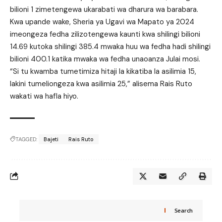
bilioni 1 zimetengewa ukarabati wa dharura wa barabara.
Kwa upande wake, Sheria ya Ugavi wa Mapato ya 2024
imeongeza fedha zilizotengewa kaunti kwa shilingi bilioni
14.69 kutoka shilingi 385.4 mwaka huu wa fedha hadi shilingi
bilioni 400.1 katika mwaka wa fedha unaoanza Julai mosi.
“Si tu kwamba tumetimiza hitaji la kikatiba la asilimia 15,
lakini tumeliongeza kwa asilimia 25,” alisema Rais Ruto
wakati wa hafla hiyo.
TAGGED:
Bajeti
Rais Ruto
Search