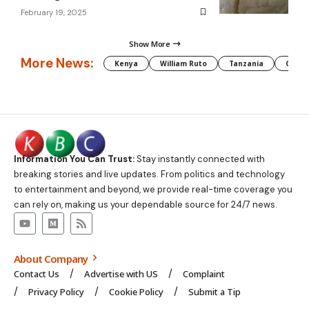
February 19, 2025
Show More
More News:
Kenya
William Ruto
Tanzania
CAF
Information You Can Trust:
Stay instantly connected with
breaking stories and live updates. From politics and technology
to entertainment and beyond, we provide real-time coverage you
can rely on, making us your dependable source for 24/7 news.
About Company
Contact Us
Advertise with US
Complaint
Privacy Policy
Cookie Policy
Submit a Tip