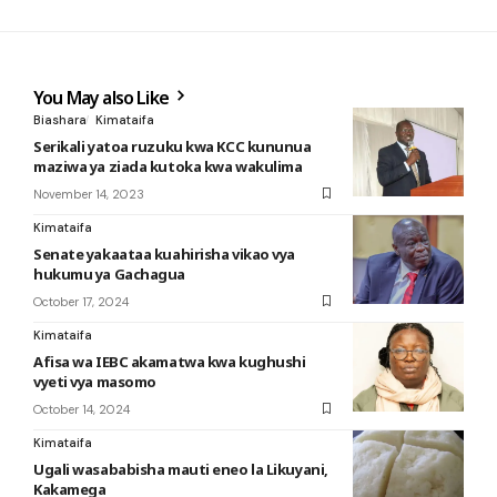
You May also Like
Biashara
Kimataifa
Serikali yatoa ruzuku kwa KCC kununua
maziwa ya ziada kutoka kwa wakulima
November 14, 2023
Kimataifa
Senate yakaataa kuahirisha vikao vya
hukumu ya Gachagua
October 17, 2024
Kimataifa
Afisa wa IEBC akamatwa kwa kughushi
vyeti vya masomo
October 14, 2024
Kimataifa
Ugali wasababisha mauti eneo la Likuyani,
Kakamega