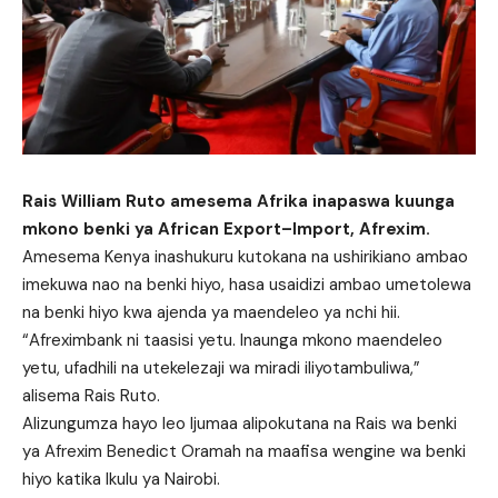
Rais William Ruto amesema Afrika inapaswa kuunga
mkono benki ya African Export–Import, Afrexim.
Amesema Kenya inashukuru kutokana na ushirikiano ambao
imekuwa nao na benki hiyo, hasa usaidizi ambao umetolewa
na benki hiyo kwa ajenda ya maendeleo ya nchi hii.
“Afreximbank ni taasisi yetu. Inaunga mkono maendeleo
yetu, ufadhili na utekelezaji wa miradi iliyotambuliwa,”
alisema Rais Ruto.
Alizungumza hayo leo Ijumaa alipokutana na Rais wa benki
ya Afrexim Benedict Oramah na maafisa wengine wa benki
hiyo katika Ikulu ya Nairobi.