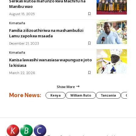
Serikali kutoa mafunzo kwa Machifu na
Manibu wao
August 15, 2025
Kimataifa
Familia zilizoathiriwa na mashambulizi
Lamu zapokea msaada
December 21, 2023
Kimataifa
Kanisa lawasihi wanasiasa wapunguze joto
la kisiasa
March 22, 2026
Show More
More News:
Kenya
William Ruto
Tanzania
CAF