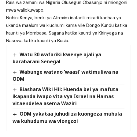
Rais wa zamani wa Nigeria Olusegun Obasanjo ni miongoni
mwa waliokuwapo.
Nchini Kenya, benki ya Afrexim inafadili miradi kadhaa ya
ukanda maalum wa kiuchumi kama vile Dongo Kundu katika
kaunti ya Mombasa, Sagana katika kaunti ya Kirinyaga na
Nasewa katika kaunti ya Busia.
Watu 30 wafariki kwenye ajali ya
barabarani Senegal
Wabunge watano ‘waasi’ watimuliwa na
ODM
Biashara Wiki Hii: Huenda bei ya mafuta
ikapanda iwapo vita vya Israel na Hamas
vitaendelea asema Waziri
ODM yakataa juhudi za kuongeza muhula
wa kuhudumu wa viongozi