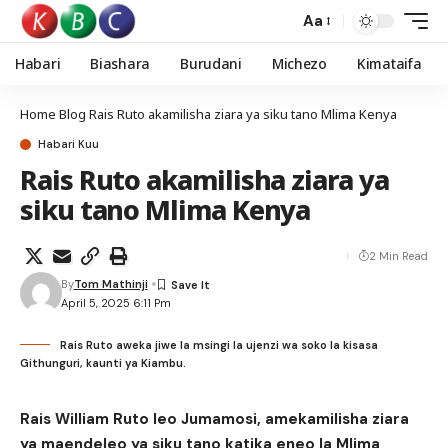
Aa
Habari
Biashara
Burudani
Michezo
Kimataifa
Home
Blog
Rais Ruto akamilisha ziara ya siku tano Mlima Kenya
Habari Kuu
Rais Ruto akamilisha ziara ya
siku tano Mlima Kenya
2 Min Read
By
Tom Mathinji
April 5, 2025 6:11 Pm
Rais Ruto aweka jiwe la msingi la ujenzi wa soko la kisasa
Githunguri, kaunti ya Kiambu.
Rais William Ruto leo Jumamosi, amekamilisha ziara
ya maendeleo ya siku tano katika eneo la Mlima