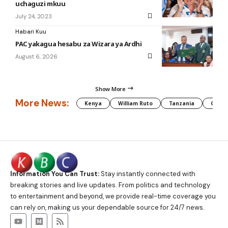
uchaguzi mkuu
July 24, 2023
Habari Kuu
PAC yakagua hesabu za Wizara ya Ardhi
August 6, 2026
Show More
More News:
Kenya
William Ruto
Tanzania
CAF
Information You Can Trust:
Stay instantly connected with
breaking stories and live updates. From politics and technology
to entertainment and beyond, we provide real-time coverage you
can rely on, making us your dependable source for 24/7 news.