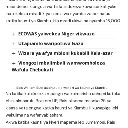
maendeleo, kiongozi wa taifa alidokeza kuwa serikali yake
inatekeleza miradi 7 ya ujenzi wa nyumba za bei nafuu
katika kaunti ya Kiambu, kila mradi ukiwa na nyumba 16,000.
ECOWAS yaiwekea Niger vikwazo
Utapiamlo waripotiwa Gaza
Wizara ya afya mbioni kukabili Kala-azar
Viongozi mbalimbali wamwomboleza
Wafula Chebukati
Rais William Ruto awahutubia wakazi wa kaunti ya Kiambu.
Na katika kutekeleza mpango wa kuimarisha uchumi kutoka
chini almaarufu Bottom UP, Rais alisema masoko 25 ya
kisasa yatajengwa katika kaunti ya Kiambu ili kuwapiga jeki
wakulima na wafanyabiashara.
Akiwa katika kaunti ya Nyeri mapema leo Jumamosi, Rais