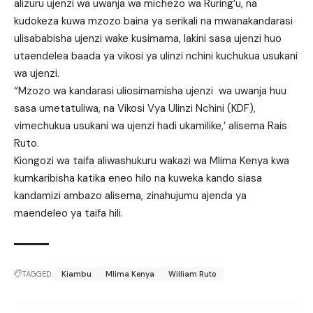
alizuru ujenzi wa uwanja wa michezo wa Ruring’u, na
kudokeza kuwa mzozo baina ya serikali na mwanakandarasi
ulisababisha ujenzi wake kusimama, lakini sasa ujenzi huo
utaendelea baada ya vikosi ya ulinzi nchini kuchukua usukani
wa ujenzi.
“Mzozo wa kandarasi uliosimamisha ujenzi wa uwanja huu
sasa umetatuliwa, na Vikosi Vya Ulinzi Nchini (KDF),
vimechukua usukani wa ujenzi hadi ukamilike,’ alisema Rais
Ruto.
Kiongozi wa taifa aliwashukuru wakazi wa Mlima Kenya kwa
kumkaribisha katika eneo hilo na kuweka kando siasa
kandamizi ambazo alisema, zinahujumu ajenda ya
maendeleo ya taifa hili.
TAGGED:
Kiambu
Mlima Kenya
William Ruto