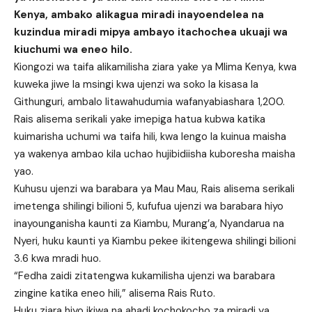
Kenya, ambako alikagua miradi inayoendelea na
kuzindua miradi mipya ambayo itachochea ukuaji wa
kiuchumi wa eneo hilo.
Kiongozi wa taifa alikamilisha ziara yake ya Mlima Kenya, kwa
kuweka jiwe la msingi kwa ujenzi wa soko la kisasa la
Githunguri, ambalo litawahudumia wafanyabiashara 1,200.
Rais alisema serikali yake imepiga hatua kubwa katika
kuimarisha uchumi wa taifa hili, kwa lengo la kuinua maisha
ya wakenya ambao kila uchao hujibidiisha kuboresha maisha
yao.
Kuhusu ujenzi wa barabara ya Mau Mau, Rais alisema serikali
imetenga shilingi bilioni 5, kufufua ujenzi wa barabara hiyo
inayounganisha kaunti za Kiambu, Murang’a, Nyandarua na
Nyeri, huku kaunti ya Kiambu pekee ikitengewa shilingi bilioni
3.6 kwa mradi huo.
“Fedha zaidi zitatengwa kukamilisha ujenzi wa barabara
zingine katika eneo hili,” alisema Rais Ruto.
Huku ziara hiyo ikiwa na ahadi kochokocho za miradi ya