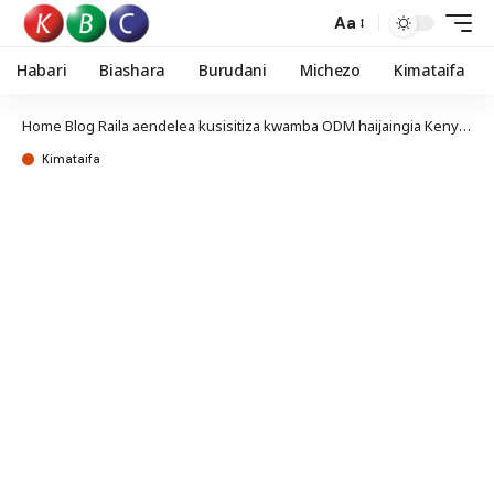
Aa
Habari
Biashara
Burudani
Michezo
Kimataifa
Home
Blog
Raila aendelea kusisitiza kwamba ODM haijaingia Kenya Kwanza
Kimataifa