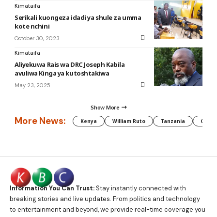
Kimataifa
Serikali kuongeza idadi ya shule za umma
kote nchini
October 30, 2023
Kimataifa
Aliyekuwa Rais wa DRC Joseph Kabila
avuliwa Kinga ya kutoshtakiwa
May 23, 2025
Show More
More News:
Kenya
William Ruto
Tanzania
CAF
Information You Can Trust:
Stay instantly connected with
breaking stories and live updates. From politics and technology
to entertainment and beyond, we provide real-time coverage you