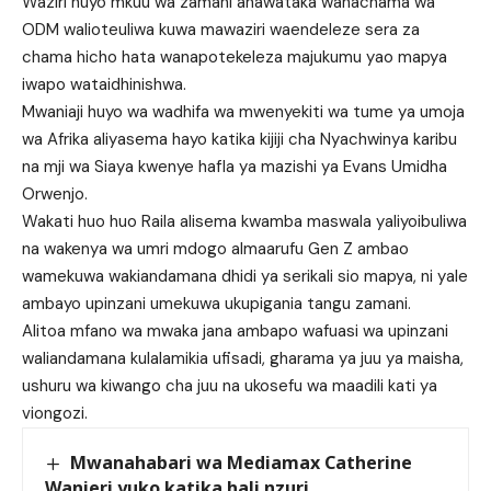
Waziri huyo mkuu wa zamani anawataka wanachama wa
ODM walioteuliwa kuwa mawaziri waendeleze sera za
chama hicho hata wanapotekeleza majukumu yao mapya
iwapo wataidhinishwa.
Mwaniaji huyo wa wadhifa wa mwenyekiti wa tume ya umoja
wa Afrika aliyasema hayo katika kijiji cha Nyachwinya karibu
na mji wa Siaya kwenye hafla ya mazishi ya Evans Umidha
Orwenjo.
Wakati huo huo Raila alisema kwamba maswala yaliyoibuliwa
na wakenya wa umri mdogo almaarufu Gen Z ambao
wamekuwa wakiandamana dhidi ya serikali sio mapya, ni yale
ambayo upinzani umekuwa ukupigania tangu zamani.
Alitoa mfano wa mwaka jana ambapo wafuasi wa upinzani
waliandamana kulalamikia ufisadi, gharama ya juu ya maisha,
ushuru wa kiwango cha juu na ukosefu wa maadili kati ya
viongozi.
Mwanahabari wa Mediamax Catherine
Wanjeri yuko katika hali nzuri