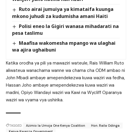
Ruto airai jumuiya ya kimataifa kuunga
mkono juhudi za kudumisha amani Haiti
Polisi eneo la Gigiri wanasa mihadarati na
pesa taslimu
Maafisa wakomesha mpango wa ulaghai
wa ajira ughaibuni
Katika orodha ya pili ya mawaziri wateule, Rais William Ruto
aliwateua wanachama wanne wa chama cha ODM ambao ni
John Mbadi ambaye amependekezwa kuwa waziri wa fedha,
Hassan Joho ambaye amependekezwa kuwa waziri wa
madini, Opiyo Wandayi waziri wa Kawi na Wycliff Oparanya
waziri wa vyama vya ushirika.
TAGGED:
Azimio la Umoja One Kenya Coalition
Hon. Raila Odinga
Kenya Kwanza Government