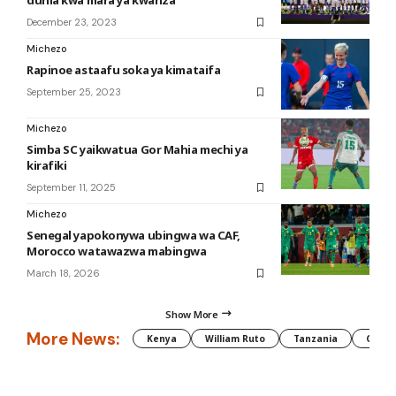
dunia kwa mara ya kwanza
December 23, 2023
Michezo
Rapinoe astaafu soka ya kimataifa
September 25, 2023
Michezo
Simba SC yaikwatua Gor Mahia mechi ya
kirafiki
September 11, 2025
Michezo
Senegal yapokonywa ubingwa wa CAF,
Morocco watawazwa mabingwa
March 18, 2026
Show More
More News:
Kenya
William Ruto
Tanzania
CAF