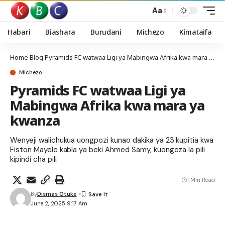
Aa
Habari
Biashara
Burudani
Michezo
Kimataifa
Home
Blog
Pyramids FC watwaa Ligi ya Mabingwa Afrika kwa mara ya kwanza
Michezo
Pyramids FC watwaa Ligi ya
Mabingwa Afrika kwa mara ya
kwanza
Wenyeji walichukua uongpozi kunao dakika ya 23 kupitia kwa
Fiston Mayele kabla ya beki Ahmed Samy, kuongeza la pili
kipindi cha pili.
1 Min Read
By
Dismas Otuke
June 2, 2025 9:17 Am