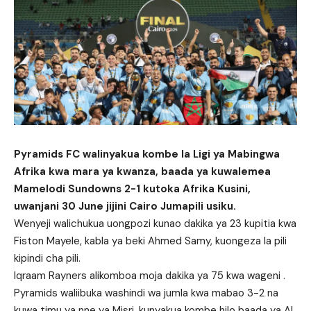
Pyramids FC walinyakua kombe la Ligi ya Mabingwa
Afrika kwa mara ya kwanza, baada ya kuwalemea
Mamelodi Sundowns 2-1 kutoka Afrika Kusini,
uwanjani 30 June jijini Cairo Jumapili usiku.
Wenyeji walichukua uongpozi kunao dakika ya 23 kupitia kwa
Fiston Mayele, kabla ya beki Ahmed Samy, kuongeza la pili
kipindi cha pili.
Iqraam Rayners alikomboa moja dakika ya 75 kwa wageni .
Pyramids waliibuka washindi wa jumla kwa mabao 3-2 na
kuwa timu ya nne ya Misri, kunyakua kombe hilo baada ya Al