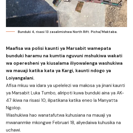
Bunduki 4, risasi 13 zasalimishwa North Rift. Picha/Maktaba.
Maafisa wa polisi kaunti ya Marsabit wamepata
bunduki haramu na kumtia nguvuni mshukiwa wakati
wa operesheni ya kiusalama iliyowalenga washukiwa
wa mauaji katika kata ya Kargi, kaunti ndogo ya
Loiyangalani.
Afisa mkuu wa idara ya upelelezi wa makosa ya jinani kaunti
ya Marsabit Luka Tumbo, aliripoti kuwa bunduki aina ya AK-
47 ikiwa na risasi 10, ilipatikana katika eneo la Manyatta
Ngolop.
Washukiwa hao wanatafutwa kuhusiana na mauaji ya
mwananmke mkongwe Februari 18, aliyedaiwa kuhusika na
uchawi.