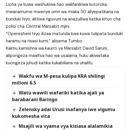
Licha ya kuwa washukiwa hao walifanikiwa kutoroka,
mwanamume mwenye umri wa miaka 30 aliyepatikana na
bunduki hiyo, alitiwa nguvuni na anazuiliwa katika kituo cha
polisi cha Central Marsabit mjini.
“Operesheni hiyo ilizaa matunda kwa kuwa tulipata bunduki
haramu na risasi kumi,” alisema Tumbo.
Kaimu kamishna wa kaunti ya Marsabit David Saruni,
alipongeza maafisa hao wa usalama, huku akiwataka
kuongeza juhudi katika kukabiliana na uhalifu.
Wakfu wa M-pesa kulipa KRA shilingi
milioni 6.5
Watu wawili wafariki katika ajali ya
barabarani Baringo
Zelensky adai Urusi inafanya iwe vigumu
kukomesha vita
Msajili wa vyama vya kisiasa alalamikia