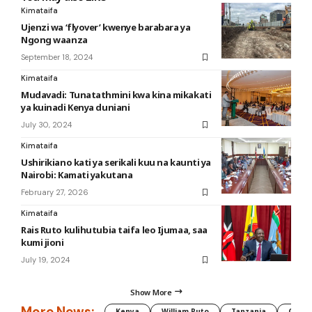
Kimataifa
Ujenzi wa ‘flyover’ kwenye barabara ya
Ngong waanza
September 18, 2024
Kimataifa
Mudavadi: Tunatathmini kwa kina mikakati
ya kuinadi Kenya duniani
July 30, 2024
Kimataifa
Ushirikiano kati ya serikali kuu na kaunti ya
Nairobi: Kamati yakutana
February 27, 2026
Kimataifa
Rais Ruto kulihutubia taifa leo Ijumaa, saa
kumi jioni
July 19, 2024
Show More
More News:
Kenya
William Ruto
Tanzania
CAF