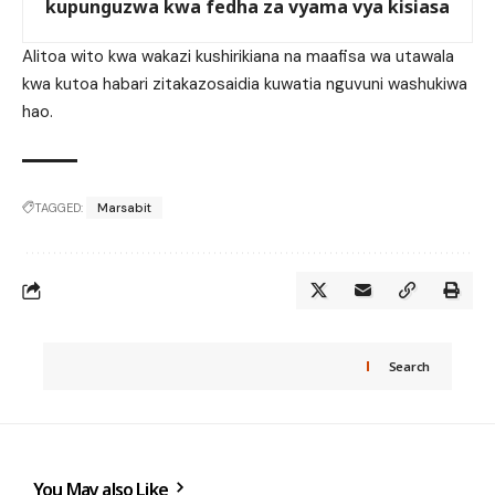
kupunguzwa kwa fedha za vyama vya kisiasa
Alitoa wito kwa wakazi kushirikiana na maafisa wa utawala
kwa kutoa habari zitakazosaidia kuwatia nguvuni washukiwa
hao.
TAGGED:
Marsabit
Search
You May also Like