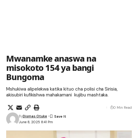
Mwanamke anaswa na
misokoto 154 ya bangi
Bungoma
Mshukiwa alipelekwa katika kituo cha polisi cha Sirisia,
akisubiri kufikishwa mahakamani kujibu mashtaka.
0 Min Read
By
Dismas Otuke
June 8, 2025 8:41 Pm