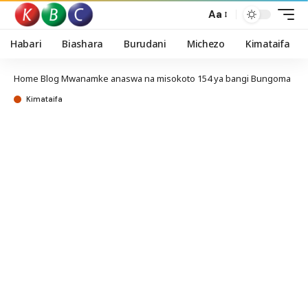
Aa
Habari
Biashara
Burudani
Michezo
Kimataifa
Home
Blog
Mwanamke anaswa na misokoto 154 ya bangi Bungoma
Kimataifa