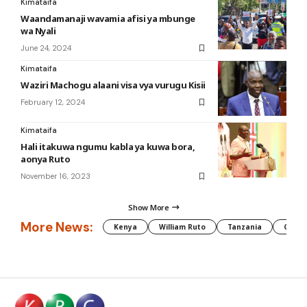
Kimataifa
Waandamanaji wavamia afisi ya mbunge
wa Nyali
June 24, 2024
Kimataifa
Waziri Machogu alaani visa vya vurugu Kisii
February 12, 2024
Kimataifa
Hali itakuwa ngumu kabla ya kuwa bora,
aonya Ruto
November 16, 2023
Show More
More News:
Kenya
William Ruto
Tanzania
CAF