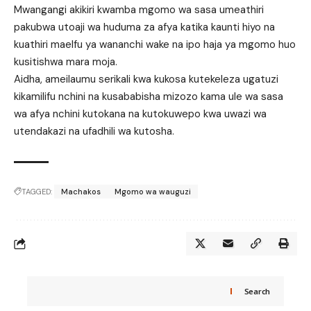
Mwangangi akikiri kwamba mgomo wa sasa umeathiri
pakubwa utoaji wa huduma za afya katika kaunti hiyo na
kuathiri maelfu ya wananchi wake na ipo haja ya mgomo huo
kusitishwa mara moja.
Aidha, ameilaumu serikali kwa kukosa kutekeleza ugatuzi
kikamilifu nchini na kusababisha mizozo kama ule wa sasa
wa afya nchini kutokana na kutokuwepo kwa uwazi wa
utendakazi na ufadhili wa kutosha.
TAGGED:
Machakos
Mgomo wa wauguzi
Search