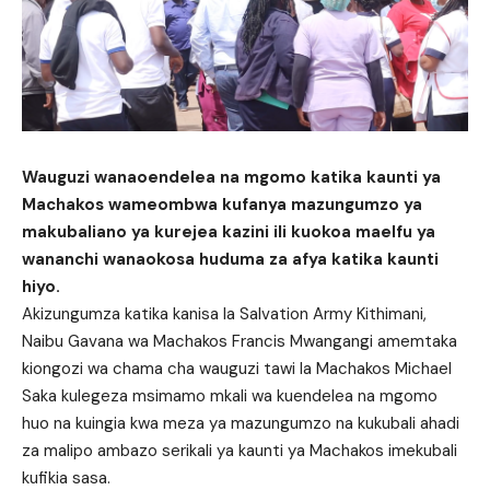
Wauguzi wanaoendelea na mgomo katika kaunti ya
Machakos wameombwa kufanya mazungumzo ya
makubaliano ya kurejea kazini ili kuokoa maelfu ya
wananchi wanaokosa huduma za afya katika kaunti
hiyo.
Akizungumza katika kanisa la Salvation Army Kithimani,
Naibu Gavana wa Machakos Francis Mwangangi amemtaka
kiongozi wa chama cha wauguzi tawi la Machakos Michael
Saka kulegeza msimamo mkali wa kuendelea na mgomo
huo na kuingia kwa meza ya mazungumzo na kukubali ahadi
za malipo ambazo serikali ya kaunti ya Machakos imekubali
kufikia sasa.