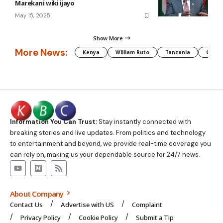
Marekani wiki ijayo
May 15, 2025
Show More
More News:
Kenya
William Ruto
Tanzania
CAF
Information You Can Trust:
Stay instantly connected with
breaking stories and live updates. From politics and technology
to entertainment and beyond, we provide real-time coverage you
can rely on, making us your dependable source for 24/7 news.
About Company
Contact Us
Advertise with US
Complaint
Privacy Policy
Cookie Policy
Submit a Tip