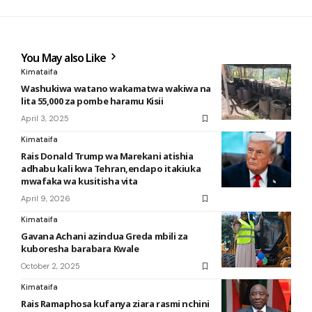
You May also Like
Kimataifa
Washukiwa watano wakamatwa wakiwa na
lita 55,000 za pombe haramu Kisii
April 3, 2025
Kimataifa
Rais Donald Trump wa Marekani atishia
adhabu kali kwa Tehran,endapo itakiuka
mwafaka wa kusitisha vita
April 9, 2026
Kimataifa
Gavana Achani azindua Greda mbili za
kuboresha barabara Kwale
October 2, 2025
Kimataifa
Rais Ramaphosa kufanya ziara rasmi nchini