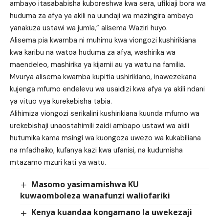
ambayo itasababisha kuboreshwa kwa sera, ufikiaji bora wa
huduma za afya ya akili na uundaji wa mazingira ambayo
yanakuza ustawi wa jumla,” alisema Waziri huyo.
Alisema pia kwamba ni muhimu kwa viongozi kushirikiana
kwa karibu na watoa huduma za afya, washirika wa
maendeleo, mashirika ya kijamii au ya watu na familia.
Mvurya alisema kwamba kupitia ushirikiano, inawezekana
kujenga mfumo endelevu wa usaidizi kwa afya ya akili ndani
ya vituo vya kurekebisha tabia.
Alihimiza viongozi serikalini kushirikiana kuunda mfumo wa
urekebishaji unaostahimili zaidi ambapo ustawi wa akili
hutumika kama msingi wa kuongoza uwezo wa kukabiliana
na mfadhaiko, kufanya kazi kwa ufanisi, na kudumisha
mtazamo mzuri kati ya watu.
Masomo yasimamishwa KU
kuwaomboleza wanafunzi waliofariki
Kenya kuandaa kongamano la uwekezaji