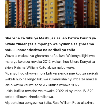
Sherehe za Siku ya Mashujaa za leo katika kaunti ya
Kwale zinaangazia mpango wa nyumba za gharama
nafuu unaoendeshwa na serikali ya taifa.
Wazo la makazi ya gharama nafuu kwa Wakenya lilijiri kwa
mara ya kwanza mwaka 2017, wakati huo Uhuru Kenyatta
akiwa Rais na William Ruto akiwa naibu wake.
Mpango huo ulikuwa moja kati ya ajenda nne kuu za serikali
wakati huo na lengo lilikuwa kukamilisha nyumba za makazi
laki 5 katika kaunti zote 47 kufikia mwaka 2022.
Lakini kufikia mwisho wa mwaka 2022, ni nyumba 13, 529
pekee zilikuwa zimekamilishwa.
Alipochukua uongozi wa taifa, Rais William Ruto aliazimia