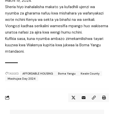
Machi 19, 2024.
Sheria hiyo inahalalisha makato ya kufadhili ujenzi wa
nyumba za gharama nafuu kwa mishahara ya wafanyakazi
wote nchini Kenya wa sekta ya binafsi na wa serikali.
Viongozi kadhaa serikalini wamesifia mpango huo wakisema
unatoa nafasi za ajira kwa wengi humu nchini.
Kufikia sasa, kuna nyumba ambazo zimekamilishwa tayari
kuuzwa kwa Wakenya kupitia kwa jukwaa la Boma Yangu
mtandaoni.
TAGGED:
AFFORDABLE HOUSING
Boma Yangu
Kwale County
Mashujaa Day 2024