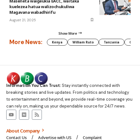
Maseneta waigeukia EACC, waitaka
kuelezea hatua walizochukuliwa
Magavana wabadhirifu
August 21, 2025
Show More
More News:
Kenya
William Ruto
Tanzania
CAF
Information You Can Trust:
Stay instantly connected with
breaking stories and live updates. From politics and technology
to entertainment and beyond, we provide real-time coverage you
can rely on, making us your dependable source for 24/7 news.
About Company
Contact Us
Advertise with US
Complaint