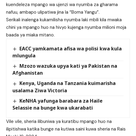
kuendeleza mpango wa ujenzi wa nyumba za gharama
nafuu, ambapo ulipatiwa jina la “Boma Yangu”.
Serikali inalenga kukamilisha nyumba laki mbili kila mwaka
chini ya mpango huo na hivyo kujenga nyumba milioni moja
baada ya miaka mitano.
EACC yamkamata afisa wa polisi kwa kula
mlungula
Mzozo wazuka upya kati ya Pakistan na
Afghanistan
Kenya, Uganda na Tanzania kuimarisha
usalama Ziwa Victoria
KeNHA yafunga barabara za Haile
Selassie na bunge kwa ukarabati
Vile vile, sheria ilibuniwa ya kuratibu mpango huo na
ilipitishwa katika bunge na kutiwa saini kuwa sheria na Rais